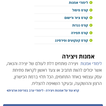
לימודי אמנות
קורס פיסול
קורס ציור ורישום
קורס נגרות
קורס תפירה
קורס קעקועים ופירסינג
אמנות ויצירה
לימודי אמנות
ויצירה פותחים דלת לעולם של יצירה והנאה,
אשר יכולים להוות תחביב או צעד ראשון לקראת פתיחת
עסק עצמאי באחד התחומים, הכל תלוי ברמת הכישרון,
הרצון וההשקעה, ובעיקר השאיפה להצליח.
קרא עוד על
אמנות ויצירה - לימודי ערב בפריסה ארצית
קורס
תכשיטנות
לימודים המעניקים את היכולת להכין תכשיטים פשוטים
ומורכבים מחרוזים שונים, בטכניקות חריזה מגוונות הכוללות