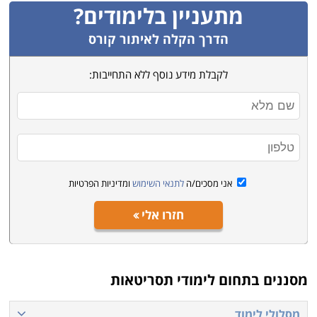
הדרכה ברורה לבמאי, לשחקנים ולכל העושים במלאכה
מתעניין בלימודים?
כיצד אמורה להיראות ולהישמע התוצאה הסופית, על כן גם
הדרך הקלה לאיתור קורס
עבור כותבים מיומנים מתחומים אחרים יש תועלת ברכישת
מיומנות זו, אשר תאפשר להם ליצור עבור תכלית חדשה
לקבלת מידע נוסף ללא התחייבות:
ונוספת.
למי זה מתאים
הקורסים מיועדים למי שיודע ואוהב לכתוב, ורוצה לדעת
ולהתמקצע בכתיבת תסריטים. כשרון כתיבה הוא תנאי
הכרחי אך לא מספיק למי שרוצה להיות תסריטאי. לא כל מי
אני מסכים/ה
לתנאי השימוש
ומדיניות הפרטיות
שיודע לכתוב ברכות מחורזות לאירועים או נאומים מרשימים,
חזרו אלי
יכול להצליח בכתיבה לתחום. עליו ללמוד בכדי להכיר את
הדרישות המיוחדות של כתיבה זו.
מטרת הלימודים היא להעניק את הכלים, הטכניקות,
מסננים בתחום
לימודי תסריטאות
התבניות והמיומנויות בכדי שיוכלו לכתוב לקולנוע, לטלוויזיה
ולתיאטרון, לז'אנרים שונים כמו דרמות, סרטים עלילתיים
מסלולי לימוד