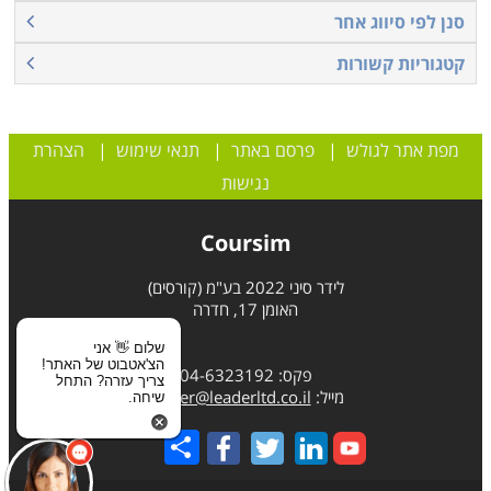
סנן לפי סיווג אחר
קטגוריות קשורות
מפת אתר לגולש
|
פרסם באתר
|
תנאי שימוש
|
הצהרת
נגישות
Coursim
לידר סיני 2022 בע"מ (קורסים)
האומן 17, חדרה
שלום 👋 אני
הצ'אטבוט של האתר!
פקס: 04-6323192
צריך עזרה? התחל
מייל:
leader@leaderltd.co.il
שיחה.
Share