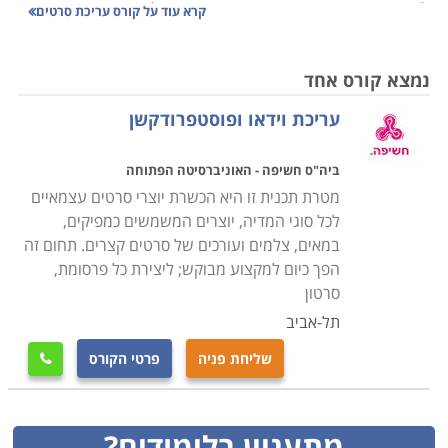
לעבוד במקצוע יצירתי וטכני כאחד. כדי להיות עורך וידאו
קרא עוד על
קורס עריכת סרטים
צריך ללמוד קורס עריכת סרטים שבו נלמדות תוכנות כגון
פרמייר, אביד, פיינל קאט פרו, אפקטים דיגיטליים ועוד.
נמצא קורס אחד
הקורסים מיועדים לקהל הרחב ולאנשי מקצוע מתחום
עריכת וידאו ופוסטפרודקשן
הגרפיקה והקולנוע שרוצים להרחיב את ידיעותיהם
ולהתמקצע בתחום.
ביה"ס חשיפה - האוניברסיטה הפתוחה
קראו בקטגורית קורס עריכת סרטים את פירוט הקורסים,
מטרת תכנית זו היא הכשרת יוצרי סרטים עצמאיים
בחרו את הקורס המתאים, מלאו את הפרטים ונציג הקורס
לכל סוגי המדיה, יוצרים המשמשים כמפיקים,
יצור אתכם קשר בהקדם.
במאים, צלמים ועורכים של סרטים קצרים. תחום זה
הפך כיום למקצוע מבוקש; ליצירת כל פרסומת,
סרטון
תל-אביב
שליחת פניה
פרטי הקורס

מתעניין בלימודים?