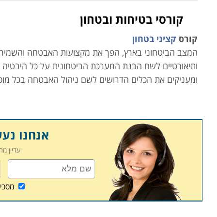
קורסי בטיחות ובטחון
קורס
קציני בטחון
המצב הביטחוני בארץ, הפך את מקצועות האבטחה והשמירה
ותיאורטיים לשם הבנת המערכת הביטחונית על כל היבטיה ופו
ומעניקים את הכלים הדרושים לשם ניהול האבטחה בכל מוסד
אנשים בלתי רצויים למערכת.
למי מתאימים הלימודים
אנחנו נע
הלימודים הינם מותאמים לכל מי שעולם הביטחון והאבטחה מ
ולהשתלב במערכות אבטחה וביטחון.
עדיין מ
מה לומדים
מסכי
הפעלת מערכת הביטחונית בארגון, ניהול ציוד ומחסן נשק, ל
מערכות מיגון ואבטחה שונות, כלים ליצירת שיתופי פעולה ע
המצויים בקטגוריה זו הינם קורסים מבוקשים לא פחות ומא