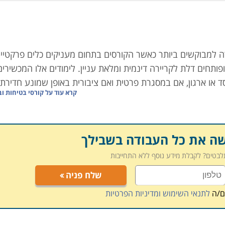
 למבוקשים ביותר כאשר הקורסים בתחום מעניקים כלים פרקטיי
תחים דלת לקריירה דינמית ומלאת עניין. לימודים אלו המכשירים
 או ארגון, אם במסגרת פרטית ואם ציבורית באופן שמונע חדירת
קרא עוד על
קורסי בטיחות וב
שה את כל העבודה בשבילך
רתק אותו ומעוניין לרכוש לעצמו מקצוע לעתיד בתוך זמן קצר
תלבטים? לקבלת מידע נוסף ללא התחייבות
שלח פניה
ם/ה
לתנאי השימוש ומדיניות הפרטיות
ימודי חבלה וטרור בארץ ובעולם, יכולת פיקוח והכנת תיק שטח, ה
ם גורמי הביטחון וההצלה.
לימודי
בטיחות
, בנייה אחזקה ו
ריתוך
פשרים ללומדים אותם לרכוש מקצוע משתלם ורווחי לעתיד.