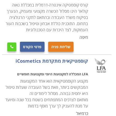
קורס קוסמטיקה אינטרה-דרמלית במכללת נאוה
במסגרת הקורס ניתן להתנסות בכל השיטות השונות ולכן
קולאז' הינו מסלול הכשרה מקצועי ומעמיק, הנערך
מדובר בקורס שהינו חוויה לימודית, כאשר ניתן ליישם את
בפיקוח משרד העבודה ובהתאם לתקני הרגולציה
בתחום. התוכנית כוללת אבחון וטיפול בשכבות העור
הידע על חברות קרובות שכן עם הניסיון מגיעה
העמוקות, לצד היכרות עם הטכנולוגיות
ההתמקצעות והלמידה כיצד להשתפר ולהגיע לתוצאות
חיפה
טובות יותר
.
הקורס מתנהל בקבוצות מצומצמות של עד שש
משתתפו דבר המאפשר תמיכה וליווי צמוד לכל משתתפת
שליחת פניה
פרטי הקורס

במהלך הלימודים.
קוסמטיקאית מתקדמת iCosmetics
הרבה ממכוני היופי הגדולים החלו ממכון קטן וביתי, לכן אם
LFA המכללה למקצועות היופי ומקצועות חופשיים
כבר עכשיו אתן הכתובת לכל החברות בנוגע לטיפוח וטיפול
מקצוע הקוסמטיקאית הוא אחד המקצועות
בעור ובאיפור, הרי שקורס קוסמטיקה עשוי להוות קרש
המבוקשים ביותר, וזאת בשל העובדה שעלות טיפול
קפיצה ראשוני לקראת קריירה מצליחה בפתיחת מכון יופי
היא יחסית גבוהה. מסלול לימודים זה
מקומי או ברשת של מכונים בכל הארץ
.
מותאם לצרכים המתפתחים בשטח בכל שנה ומיועד
במסגרת הלימודים יינתנו שיעורים בנוגע לפתיחת עסק
על מנת להעניק לך ערך מוסף בדמות
עצמאי מבחינה ניהולית ופיננסית, כך שכל מי שתסיים את
כרמיאל