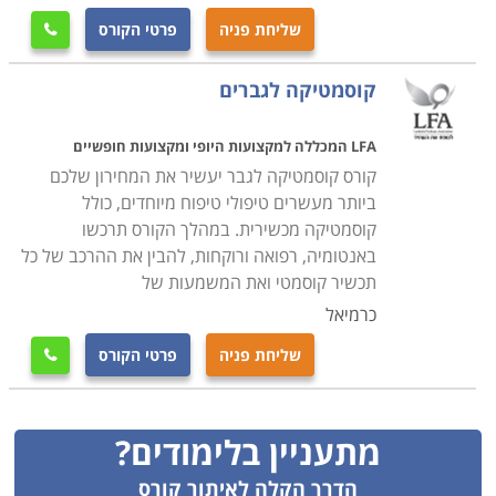
הקורס תצא עם ארגז כלים לפתיחת עסק בתחום, כאשר ניתן
שליחת פניה
פרטי הקורס

תחילה להשתלב באחת החברות ובמשך הזמן אחרי צבירת
ניסיון להתחיל בעסק עצמאי לגמרי וכך להתקדם בהתאם
קוסמטיקה לגברים
לשאיפה והיכולת הכלכלית
.
LFA המכללה למקצועות היופי ומקצועות חופשיים
קורס קוסמטיקה לגבר יעשיר את המחירון שלכם
ביותר מעשרים טיפולי טיפוח מיוחדים, כולל
קוסמטיקה מכשירית. במהלך הקורס תרכשו
באנטומיה, רפואה ורוקחות, להבין את ההרכב של כל
תכשיר קוסמטי ואת המשמעות של
כרמיאל
שליחת פניה
פרטי הקורס

מתעניין בלימודים?
הדרך הקלה לאיתור קורס