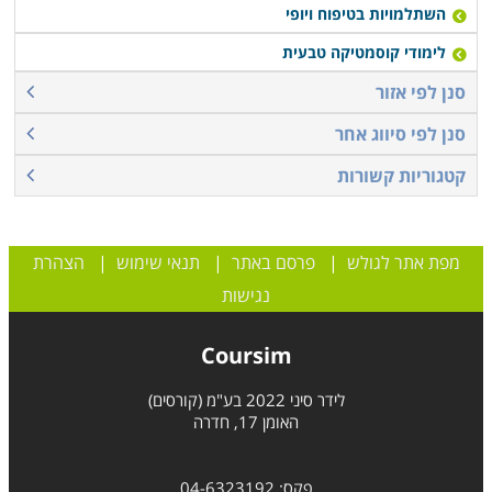
השתלמויות בטיפוח ויופי
לימודי קוסמטיקה טבעית
סנן לפי אזור
סנן לפי סיווג אחר
קטגוריות קשורות
מפת אתר לגולש
|
פרסם באתר
|
תנאי שימוש
|
הצהרת
נגישות
Coursim
לידר סיני 2022 בע"מ (קורסים)
האומן 17, חדרה
פקס: 04-6323192