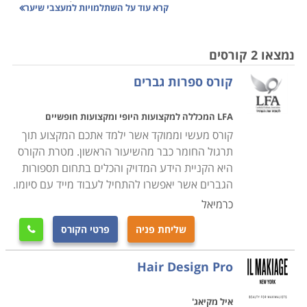
מעודכנים ורעננים בנעשה בתחום בארץ ובחו"ל.
התמחויות
קרא עוד על
השתלמויות למעצבי שיער
אלו מיועדות לכל מי שעוסק בענף ומעוניין להעמיק את
השכלתו וההיכרות עם חומרים חדשים, אנשי מקצוע מובילים
נמצאו 2 קורסים
וכמובן שיטות וטכניקות עבודה חדשניות.
קורס ספרות גברים
למה זה חשוב
LFA המכללה למקצועות היופי ומקצועות חופשיים
השתתפות בהשתלמויות מבטיחה לאיש המקצוע לשמר את
קורס מעשי וממוקד אשר ילמד אתכם המקצוע תוך
בטחונו העצמי בכל הקשור לתחום. שחיקה היא
מנת חלקו
תרגול החומר כבר מהשיעור הראשון. מטרת הקורס
של כל בעל מקצוע. כדי למנוע שחיקה בעבודה היומיומית
היא הקניית הידע המדויק והכלים בתחום תספורות
כדאי להשתתף בלימודי העשרה אלו, וכך להקפיד לשמור את
הגברים אשר יאפשרו להתחיל לעבוד מייד עם סיומו.
היד על הדופק בכל החידושים בענף.
כרמיאל
שליחת פניה
פרטי הקורס

מה לומדים
נושאי הלימוד הם מגוונים ומשתנים בהתאם לטרנדים
Hair Design Pro
חדשים ובין מוסד למוסד. בין היתר נלמדים גם תספורות
ועיצובים למתחילים ולמתקדמים, טכניקות צביעת שיער
איל מקיאג'