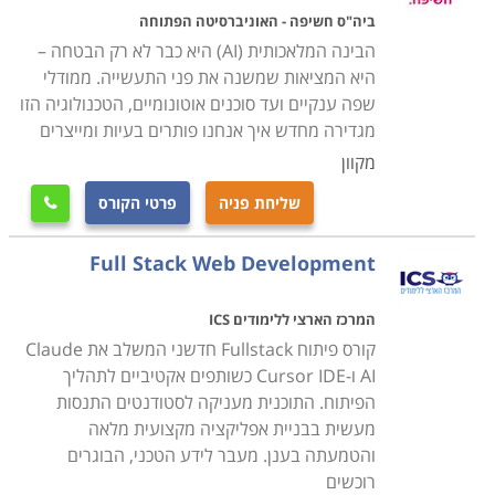
רבים ביניהם: ארגון המחשב, שפת C, תכנות מונחה עצמים,
ביה"ס חשיפה - האוניברסיטה הפתוחה
מערכות נתונים, מבני נתונים ואלוגריתמים, מערכות הפעלה
הבינה המלאכותית (AI) היא כבר לא רק הבטחה –
ועוד.
היא המציאות שמשנה את פני התעשייה. ממודלי
שפה ענקיים ועד סוכנים אוטונומיים, הטכנולוגיה הזו
מגדירה מחדש איך אנחנו פותרים בעיות ומייצרים
קורס בדיקות תוכנה QA -
זה אינו קורס תכנות אך הוא
מקוון
כולל שיעורי תכנות במטרה להכשיר בודקים יצירתיים
ומוכשרים. במסגרת הלימודים נכללים נושאים רבים, ביניהם:
שליחת פניה
פרטי הקורס

יסודות התכנות, מתודולוגיה של בדיקות, הגדרת פרויקט
בדיקות, יסודות ניהול הבדיקות, מערכות הפעלה ועוד.
Full Stack Web Development
זמן הלימודים, תשלום ותעודות
המרכז הארצי ללימודים ICS
הלימודים אורכים פרקי זמן משתנים בין קורס לקורס בהתאם
קורס פיתוח Fullstack חדשני המשלב את Claude
AI ו-Cursor IDE כשותפים אקטיביים לתהליך
למסלול הלימודים ולהסכמה המתקבלת בסיומם. באותו אופן
הפיתוח. התוכנית מעניקה לסטודנטים התנסות
גם התשלום עבור הקורסים ותעודת ההסמכה.
מעשית בבניית אפליקציה מקצועית מלאה
והטמעתה בענן. מעבר לידע הטכני, הבוגרים
מחפשים עוד מידע?
רוכשים