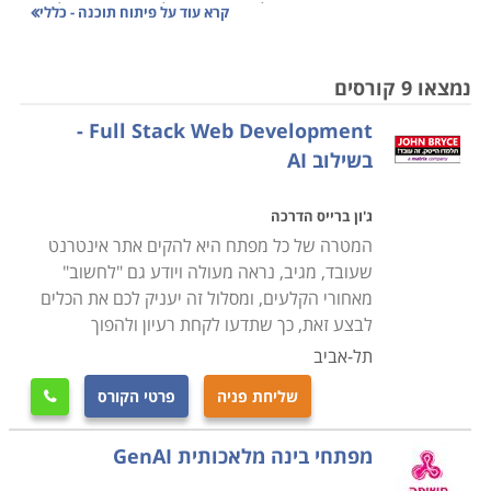
העובדה שיש ביקוש עצום למפתחים בכל תעשייה, בכל
קרא עוד על
פיתוח תוכנה - כללי
ארגון ובכל מפעל שהוא.
נמצאו 9 קורסים
בין האפשרויות ניתן למצוא לימודי JAVA, LINUX, PHP,
Full Stack Web Development -
SQL, .NET , SAP, SPSS, פיתוח תוכנה לסלולארי בכלל
בשילוב AI
ולאייפון בפרט, MCPD – הסמכה של מייקרוסופט ועוד.
הקורסים מוצעים ברמות שונות, למתחילים ומתקדמים,
ג'ון ברייס הדרכה
בשפות רשת שונות, ובהסמכות שונות.
המטרה של כל מפתח היא להקים אתר אינטרנט
שעובד, מגיב, נראה מעולה ויודע גם "לחשוב"
בין הקורסים המוצעים
מאחורי הקלעים, ומסלול זה יעניק לכם את הכלים
קורס פיתוח תוכנה לסלולר -
עוסק בלימוד מעמיק של
לבצע זאת, כך שתדעו לקחת רעיון ולהפוך
תוכנות שמתאימות לסלולר, שילוב טכנולוגיות לבניית טפסים
תל-אביב
והגדלת יישומי המחשב והסלולר, פיתוח יישומי web,
שליחת פניה
פרטי הקורס

גרפיקה ממוחשבת בסיסית, תחזוקת אתרים ועוד.
מפתחי בינה מלאכותית GenAI
קורס מפתחי תוכנה -
הקורס הבסיסי ביותר הכולל שיעורים