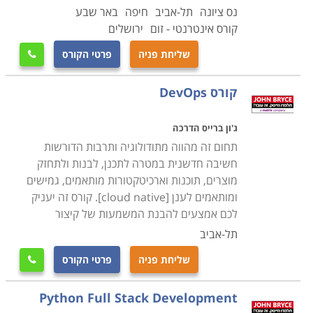
קראו בקטגורית פיתוח תוכנה את פירוט הקורסים, בחרו את
נס ציונה
תל-אביב
חיפה
באר שבע
הקורס המתאים, מלאו את הפרטים ונציג הקורס יצור אתכם
קורס אינטרנטי - זום
ירושלים
קשר במהרה.
שליחת פניה
פרטי הקורס

קורס DevOps
ג'ון ברייס הדרכה
תחום זה מהווה מתודולוגיה ותרבות הדורשות
חשיבה חדשנית במטרה לתכנן, לבנות ולתחזק
מוצרים, תוכנות וארכיטקטורות מותאמים, גמישים
ומותאמים לענן [cloud native]. קורס זה יעניק
לכם אמצעים להבנת המשמעות של קיצור
תל-אביב
שליחת פניה
פרטי הקורס

Python Full Stack Development