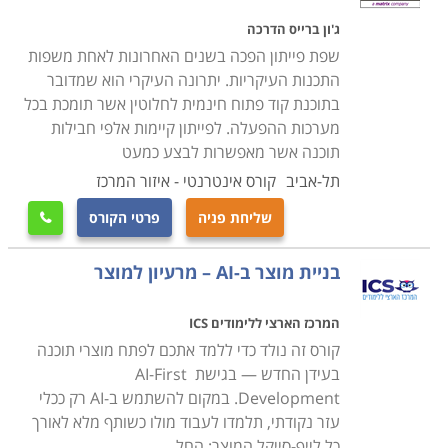
ג'ון ברייס הדרכה
שפת פייתון הפכה בשנים האחרונות לאחת משפות
התכנות העיקריות. יתרונה העיקרי הוא שמדובר
בתוכנת קוד פתוח חינמית לחלוטין אשר תומכת בכל
מערכות ההפעלה. לפייתון קיימות אלפי חבילות
תוכנה אשר מאפשרות לבצע כמעט
תל-אביב
קורס אינטרנטי - איזור המרכז
שליחת פניה
פרטי הקורס

בניית מוצר ב-AI – מרעיון למוצר
המרכז הארצי ללימודים ICS
קורס זה נולד כדי ללמד אתכם לפתח מוצרי תוכנה
בעידן החדש — בגישת AI-First
Development. במקום להשתמש ב-AI רק ככלי
עזר נקודתי, תלמדו לעבוד מולו כשותף מלא לאורך
כל לייף-סייקל המוצר: החל