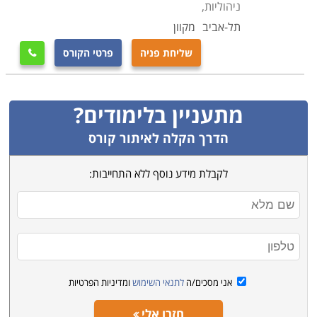
סיום הפרוייקט הלכה למעשה, כולל סיכום כל התשלומים
ניהוליות,
הסופיים והחוזים המשפטיים הכרוכים בכך.
תל-אביב
מקוון
שליחת פניה
פרטי הקורס

מתכונת הלימודים
הקורסים הבסיסיים בלימודי ניהול פרויקטים אורכים בין
ארבעים למאה שעות לימוד, תלוי במוסד הלימוד, רמת
מתעניין בלימודים?
ההעמקה המוצעת, וכמות התרגולים המתבצעת בהם.
הדרך הקלה לאיתור קורס
חורגים ממתכונת זו הם לימודי ניהול פרוייקטים בבניה, אשר
אורכים לרוב מאתיים שעות.
לקבלת מידע נוסף ללא התחייבות:
בדרך כלל אין תנאי קבלה מיוחדים מלבד מיומנות מחשב
בסיסית והשכלה תיכונית. יוצאי דופן הם הלימודים להסמכת
ה-
PMP
, אשר דרישות הסף שלהם תובעות מספר שנות
ותק בתחום ותואר אקדמי. הלימודים כוללים נושאים כמו
ניהול משא ומתן, ניהול זמן, ניהול צוות עובדים,
אני מסכים/ה
לתנאי השימוש
ומדיניות הפרטיות
עקרונות
PMBOK
, תכולת הפרוייקט, כיצד לתרגם את
חזרו אלי