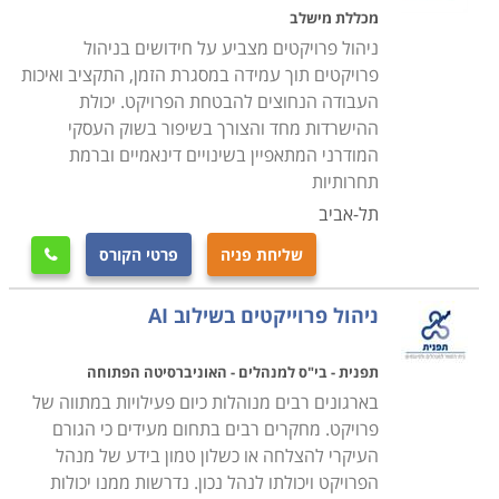
גם נחתמים החוזים הרלוונטיים ומתאפשרת תחילת העבודה
מכללת מישלב
המעשית בשטח.
ניהול פרויקטים מצביע על חידושים בניהול
ביצוע – שלב המתרחש החל מהתכנון וכלה בסיום הפרוייקט,
פרויקטים תוך עמידה במסגרת הזמן, התקציב ואיכות
העבודה הנחוצים להבטחת הפרויקט. יכולת
ובו נבראים בפועל תוצרי הפרוייקט המבוקשים. זהו כמובן
ההישרדות מחד והצורך בשיפור בשוק העסקי
החלק המעשי והיקר ביותר, בו מופעלים החוזים שנחתמו,
המודרני המתאפיין בשינויים דינאמיים וברמת
ומושקעים רוב הכספים שתוכננו למטרה ובהתאם לתכנית
תחרותיות
העבודה. תוך כדי הפעילות מתבצעת בקרת פעילות ואיכות
תל-אביב
תוצר על מנת לעמוד ביעדים שנקבעו.
שליחת פניה
פרטי הקורס
בקרה
– במהלך הביצוע חובה לוודא באופן שוטף את מימוש

היעדים המתוכננים ברמת המימוש בשטח, ניצול שלל
ניהול פרוייקטים בשילוב AI
המשאבים שהוקצו לכל מטרה, לוחות הזמנים, איכות התוצר,
וגם פיקוח על ביצועם בפועל של החוזים שנחתמו עם גורמי
תפנית - בי"ס למנהלים - האוניברסיטה הפתוחה
משנה. אם חלה סטייה כלשהי ביחס לתכנון הראשוני,
בארגונים רבים מנוהלות כיום פעילויות במתווה של
מתבצעת בחינה מחדש של הנתונים בפועל כדי להתאים
פרויקט. מחקרים רבים בתחום מעידים כי הגורם
את המהלכים לתנאי השטח שהשתנו.
העיקרי להצלחה או כשלון טמון בידע של מנהל
סגירה
– השלב האחרון והמסכם, בו נקשרים כל הקצוות,
הפרויקט ויכולתו לנהל נכון. נדרשות ממנו יכולות