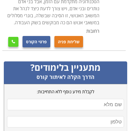
הטכנולוגיה מתקדמת עם הזמן, אבל בני אדם
ולתחילתה של קריירה מצליחה ורווחית.
נותרים ובני אדם, ויש צורך לדעת כיצד לנהל את
המשאב האנושי, זו הסיבה שבשלה, בוגרי מסלולים
לימודי קורס מנהלי משאבי אנוש מועברים במספר נקודות
במשאבי אנוש הם כה מבוקשים בשוק העבודה.
לימוד ברחבי הארץ: חיפה, תל אביב, כפר סבא, נתניה ועוד
רחובות
מקומות רבים נוספים.
שליחת פניה
פרטי הקורס

מתעניין בלימודים?
הדרך הקלה לאיתור קורס
לקבלת מידע נוסף ללא התחייבות: