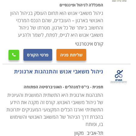
כדי להפיק מהעובדים את הרווח הגדול ביותר יש לקחת
המכללה לניהול ופיננסיים
בחשבון את המניעים המכוונים אותם במשימתם, מושג
ניהול משאבי אנוש הוא תחום העוסק בניהול ההון
הקרוי "הנעת עובדים", ולו משקל רב בניהול כוח האדם.
האנושי בארגון – העובדים, שהם הנכס המרכזי
והחשוב ביותר של כל ארגון. מטרתו של ניהול
הטענה הפשטנית מניחה כי תגמול כספי הוא החשוב ביותר
משאבי אנוש היא לגייס, לפתח, לשמר ולהניע
בהמרצת העובד, אך מחקרים עדכניים מגבים הנחה אחרת;
קורס אינטרנטי
ישנם גורמים רבים ומגוונים מאוד המייצרים את המוטיבציה
של עובד, למשל הרגשת חשיבות עצמית, אהבת המקצוע,
שליחת פניה
פרטי הקורס

תחושת שליחות, השגת הערכה מעמיתים, רגש שותפות
ושייכות ועוד גורמים שהם אינדיבידואליים לכל עובד ועובדת.
ניהול משאבי אנוש והתנהגות ארגונית
לדוגמה: מנהל א' רוצה לתמרץ את עובד א', הוא בוחר
תפנית - בי"ס למנהלים - האוניברסיטה הפתוחה
להעלות את משכורתו בסכום מסויים. העובד אכן מוקיר תודה
התנהגות ארגונית היא התשתית המושגית והעיונית
והדבר משפיע לחיוב על תפקודו, אך לאחר מספר חודשים
של ניהול משאבי האנוש. קורס זה מקנה את הידע
הוא מתרגל למשכורת המשופרת, התוספת נטמעת בסל
התשתיתי וארגז הכלים המקצועי המעניקים יתרונות
ההוצאות הסדיר שלו כדרך אגב, וההתלהבות היתה כלא
בהכרת דרך הניהול של המשאב האנושי והשימוש
היתה. בסיכומו של דבר עלולה ההשקעה בעלויות התימרוץ
בו, ופותח
להימשך באופן קבוע, אך התוצאות מושגות רק לטווח הקצר.
תל-אביב
מקוון