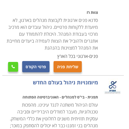
להרחיב את ידיעותיהם ולהתעדכן בחידושים, מידע או
טכנולוגיות שישפרו את תפקודם, וכן לעתודות ניהוליות, מי
צוות רז
שרואה את עצמו כמנהל לעתיד ומציב לו את הניהול כיעד.
סדנא פנים ארגונית לקבוצת מנהלים בארגון, לא
כדי להתאים לקהל זה, מרבית הלימודים נערכים בשעות
מיועדת ללקוחות פרטיים. ניהול עובדים הוא מרכיב
מרכזי בעבודת המנהל. היכולת להתמודד עם
הערב, או כסמינרים מרוכזים, במטרה לנצל את הזמן באופן
אתגרים ולהוביל את הצוות לעמידה ביעדים מחייבת
תכליתי, ולחסוך בשעות עבודה יקרות.
את המנהל למצוינות בהנהגת
פנים-ארגוני בכל הארץ
תוכן הקורסים
לימודי ניהול מקנים ארגז כלים לעבוד איתו ומיומנויות בתקווה
שליחת פניה
פרטי הקורס

לתוצאות שיתבטאו בפעילותו של הארגון בשטח באמצעות
מיומנויות ניהול בעולם החדש
פיתוח מנהלים ועתודה ניהולית. הקורסים המוצעים עוסקים
בפיתוח מיומנויות עבור דירקטורים, נושאי משרה, מנהלים
תפנית - בי"ס למנהלים - האוניברסיטה הפתוחה
בדרג ביניים ובכיר בחברות או בעלי עסקים.
עולם הניהול משתנה לנגד עינינו. מהפכות
טכנולוגיות, מעבר למודלים היברידיים וסביבה
בין המסלולים שתוכלו למצוא בקטגוריה זו: כלים לניהול
עסקית תזזיתית משנים לחלוטין את כללי המשחק.
תרבות ואומנות, מערכות ייצור, עסקים משפחתיים,
מנהלים בני זמננו כבר לא יכולים להסתפק במוכר;