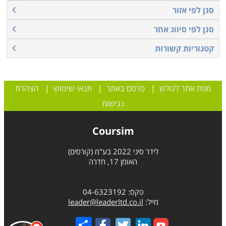
סנן לפי אזור
סנן לפי סיווג אחר
קטגוריות קשורות
מפת אתר לגולש
|
פרסם באתר
|
תנאי שימוש
|
הצהרת
נגישות
Coursim
לידר סיני 2022 בע"מ (קורסים)
האומן 17, חדרה
פקס: 04-6323192
מייל:
leader@leaderltd.co.il
Share