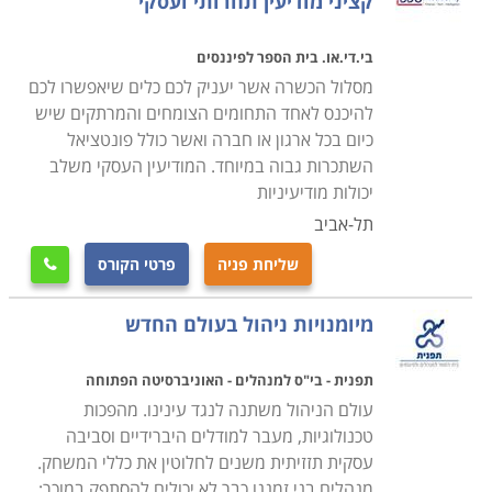
קציני מודיעין תחרותי ועסקי
בי.די.או. בית הספר לפיננסים
מסלול הכשרה אשר יעניק לכם כלים שיאפשרו לכם
להיכנס לאחד התחומים הצומחים והמרתקים שיש
כיום בכל ארגון או חברה ואשר כולל פונטציאל
השתכרות גבוה במיוחד. המודיעין העסקי משלב
יכולות מודיעיניות
תל-אביב
שליחת פניה
פרטי הקורס

מיומנויות ניהול בעולם החדש
תפנית - בי"ס למנהלים - האוניברסיטה הפתוחה
עולם הניהול משתנה לנגד עינינו. מהפכות
טכנולוגיות, מעבר למודלים היברידיים וסביבה
עסקית תזזיתית משנים לחלוטין את כללי המשחק.
מנהלים בני זמננו כבר לא יכולים להסתפק במוכר;