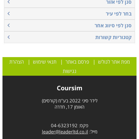
סנן לפי אזור
בחר לפי עיר
סנן לפי סיווג אחר
קטגוריות קשורות
מפת אתר לגולש
|
פרסם באתר
|
תנאי שימוש
|
הצהרת
נגישות
Coursim
לידר סיני 2022 בע"מ (קורסים)
האומן 17, חדרה
פקס: 04-6323192
מייל:
leader@leaderltd.co.il