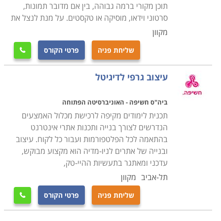
הכנה לדפוס או לכל מדיה אחרת. למעשה, הלימודים
תוכן מקורי ברמה גבוהה, בין אם מדובר תמונות,
מעניקים ידע ביצירת טכניקת עבודה נכונה, שכן רעיון
סרטוני וידאו, מוסיקה או טקסטים. על מנת לנצל את
מוצלח איננו מספיק, ויש צורך גם בהבנת הקונספט של
מקוון
הפרויקט באופן שבו התוצאה תהיה מיטבית.
שליחת פניה
פרטי הקורס

הקורסים משלבים מספר נושאים עיקריים: רישום, ציור, איור,
עיצוב גרפי לדיגיטל
צילום ויכולת יצירתית לשלב בין רעיון מוצלח לביצוע מדויק
ואיכותי, הלימודים כוללים הכרת תוכנות מרכזיות בתחום כגון:
ביה"ס חשיפה - האוניברסיטה הפתוחה
פוטושופ, אילוסטרייטד, פלאש ואנימציה.
תכנית לימודים מקיפה לרכישת מכלול האמצעים
הנדרשים לצורך בנייה ותכנות אתרי אינטרנט
בהתאמה לכל הפלטפורמות ועבור כל לקוח. עיצוב
למי זה מתאים
ובנייה של אתרים לניו-מדיה הוא מקצוע מבוקש,
לימודי עיצוב גרפי מתאימים לכל מי שמעוניין לפתח קריירה
עדכני ומאתגר בתעשיות ההיי-טק,
בעולם העיצוב והפרסום, כאשר אפשרויות התעסוקה הינן
תל-אביב
מקוון
רבות ומגוונות. אין כל צורך בידע מוקדם, אך בשל הביקוש
שליחת פניה
פרטי הקורס

המתמיד והגבוה למגמות אלו במוסדות הלימוד היוקרתיים,
נערכות בדיקות ובחינות קבלה על מנת לוודא התאמה