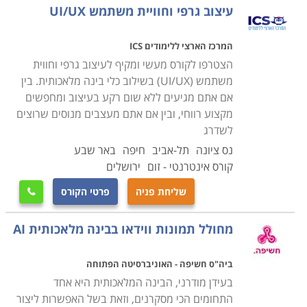
היה על המעצב הגרפי לעבוד באופן ידני, מהלך שהצריך
עיצוב גרפי וחוויית משתמש UI/UX
יכולות גבוהות ברישום, זוג עיניים חדות וזוג ידיים יציבות
במיוחד שיאפשרו לו לבצע את מלאכתו בדיוק, נקיון
המרכז הארצי ללימודים ICS
ובהקפדה הנדרשת, וזאת באמצעים מכאניים בלבד.
הצטרפו לקורס מעשי ומקיף לעיצוב גרפי וחווית
משתמש (UI/UX) בשילוב כלי בינה מלאכותית. בין
כיום כמובן השתנו כלי המקצוע מהקצה אל הקצה, וכל
אם אתם מגיעים ללא שום רקע בעיצוב ומחפשים
המלאכות המתישות כמו עימוד, שרטוט ועיבוד תמונה
מקצוע רווחי, ובין אם אתם מעצבים מנוסים שרוצים
מבוצעות בנקל במחשב, תוך שילוב פשוט ונוח של כל אימג',
לשדרג
טקסט או רפרודוקציה אותם יבקש המעצב לצרכיו, תוך ניצול
נס ציונה
תל-אביב
חיפה
באר שבע
יעיל של היכולת שנוספה לשנות את העיצובים, המאפשרת
קורס אינטרנטי - זום
ירושלים
התלבטות וגמישות מלאה בכל תוצר מבוקש.
שליחת פניה
פרטי הקורס

מטרת הלימודים
מחולל תמונות ווידאו בבינה מלאכותית AI
מטרתם של לימודי עיצוב גרפי היא להעניק את הכלים
הדרושים על מנת להביא את הרעיון העיצובי לידי ביצוע
ביה"ס חשיפה - האוניברסיטה הפתוחה
מעשי בפועל בשילוב טכניקות שונות, עד ליצירת קונספט
בעידן מודרני, הבינה המלאכותית היא אחד
עיצובי הולם למטרה, וברמת הדיוק הדרושה, כמו לדוגמה
התחומים הכי מסקרנים, וזאת בשל האפשרות ליצור