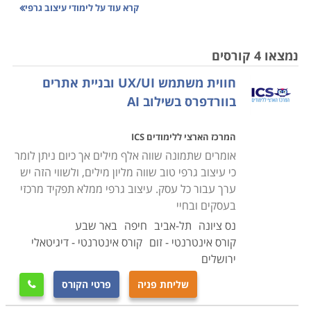
אינטרנט וממשקים עבורם, כמו גם עבור מערכות מידע
קרא עוד על
לימודי עיצוב גרפי
ומדיה, וידאו והנפשה. כמו כן נעשה שימוש בעיצוב הגרפי
בתוצרי ענף הדפוס המסורתי והדיגיטלי כמו עיתונים,
נמצאו 4 קורסים
מגזינים, ספרים ועלונים.
חווית משתמש UX/UI ובניית אתרים
בוורדפרס בשילוב AI
מטבעו, זהו מקצוע אמנותי, אך חובה עליו להיות אמנות
שימושית, מכיוון שרובם המכריע של התוצרים משמשים
המרכז הארצי ללימודים ICS
למטרות וצרכים מסחריים. בכך עליהם לענות לווא דווקא על
אומרים שתמונה שווה אלף מילים אך כיום ניתן לומר
שאיפותיו היצירתיות של המעצב, אלא על אלו של הלקוח,
כי עיצוב גרפי טוב שווה מליון מילים, ולשווי הזה יש
אשר בדרך כלל מכוון את פנייתו לציבור הלקוחות המבוקש,
ערך עבור כל עסק. עיצוב גרפי ממלא תפקיד מרכזי
ועל כן ישאף לכוון את התוצרים אל טעם הקהל הנתון מראש,
בעסקים ובחיי
ובכך לרוב להגביל את החירות היצירתית של המעצב.
נס ציונה
תל-אביב
חיפה
באר שבע
משימתו במקרה כזה היא להנגיש את המידע לקהל היעד
קורס אינטרנטי - זום
קורס אינטרנטי - דיגיטאלי
באופן אסתטי, מזמין וממותג.
ירושלים
שליחת פניה
פרטי הקורס

טרם השימוש בגרפיקה ממוחשבת ותוכנות ייעודיות לתחום,