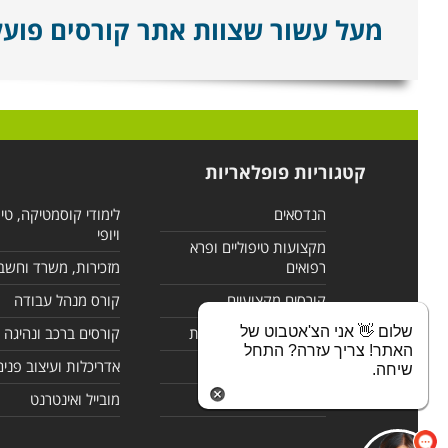
מעל עשור שצוות אתר קורסים פועל ל
קטגוריות פופלאריות
הנדסאים
לימודי קוסמטיקה, טי
ויופי
מקצועות טיפוליים ופרא
רפואים
מזכירות, משרד וחשב
קורסים מקצועיים
קורס מנהל עבודה
שלום 👋 אני הצ'אטבוט של
לימודי מחשבים ורשתות
קורסים ברכב ונהיגה
האתר! צריך עזרה? התחל
קורסים בניהול
אדריכלות ועיצוב פנים
שיחה.
לימודי שפות
מובייל ואינטרנט