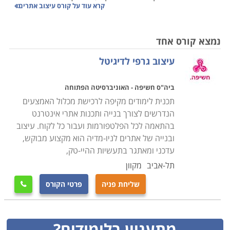
קרא עוד על
קורס עיצוב אתרים
עולה, ואיתו הביקוש למקצוענים יצירתיים וייחודיים.
עיצובו של הוא אתר קריטי משתי סיבות עיקריות: הראשונה
היא כמובן הצורך להציג את התכנים והמסרים באופן שיתאים
נמצא קורס אחד
חזותית למיתוג המבוקש או הקיים, והשני הוא השימושיות
עיצוב גרפי לדיגיטל
לגולש; ישנה חשיבות עליונה לתועלת שאמור לייצר האתר
ללקוח, הקפדה על הנוחות והנגישות למידע ולתוכן,
ביה"ס חשיפה - האוניברסיטה הפתוחה
והאינטואיטיביות באיתורו ובשימוש בו. כל אלו הם גורמים
תכנית לימודים מקיפה לרכישת מכלול האמצעים
שיש להתחשב בהם בעיצובו של אתר חדש או חידוש אתר
הנדרשים לצורך בנייה ותכנות אתרי אינטרנט
קיים, ואת כולם יש לעטוף במראה ייחודי, אסתטי ומאופיין
בהתאמה לכל הפלטפורמות ועבור כל לקוח. עיצוב
ובנייה של אתרים לניו-מדיה הוא מקצוע מבוקש,
פרטנית ללקוח.
עדכני ומאתגר בתעשיות ההיי-טק,
תל-אביב
מקוון
מה לומדים
קורס עיצוב אתרים עוסק קודם כל בהקניית מיומנות בתוכנות
שליחת פניה
פרטי הקורס

הגרפיקה המתקדמות לעיצוב אתרים ובניית התשתית לכך,
נושאים נלווים לכך הם למשל הצגת וסידור הטקסטים,
מתעניין בלימודים?
הכלים והמידע, האלמנטים הגרפיים הקשורים לעיצוב