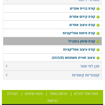
הדרישה ההולכת וגוברת לקורס זה גרמה לפתיחתו במספר
רב של מוקדים הכוללים הן בתי ספר לשיווק ופרסום והן בתי
קורס בניית אתרים
ספר העוסקים בפיתוח טכנולוגיות ובבניית אפליקציות
;
כך
קורס קידום אתרים
שכל המתעניין בלימודים אלו יכולים למצוא קורסים
קורס עיצוב אתרים
בירושלים, קורסים בתל אביב, קורסים בחיפה, קורסים בבאר
קורס פיתוח אפליקציות
שבע וכן קורסים בשפה הרוסית.
קורס שיווק במובייל
קורס עיצוב אפליקציות
עיצוב חוויית משתמש (UI/UX)
סנן לפי אזור
קטגוריות קשורות
מפת אתר לגולש
|
פרסם באתר
|
תנאי שימוש
|
הצהרת
נגישות