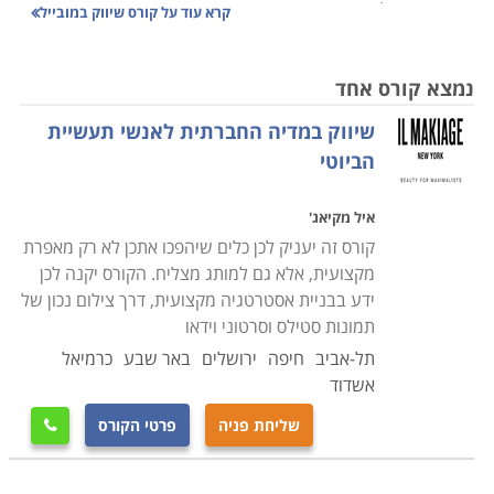
קונבנציונאליות. כפי שהוכיחה מערכת הבחירות האחרונה,
קרא עוד על
קורס שיווק במובייל
הפנייה לציבור הרחב נעשתה יותר ויותר באמצעות
הטלפונים הניידים בהודעות הקוליות ובהודעות טקסט,
נמצא קורס אחד
מאשר בשלטי חוצות ובעלונים בתיבות הדואר.
שיווק במדיה החברתית לאנשי תעשיית
הביוטי
צורך מתפתח זה דורש לא רק מבעלי העסקים להתעדכן,
איל מקיאג'
אלא גם (ובעיקר) מאנשי המקצוע המובילים, להגדיל את
קורס זה יעניק לכן כלים שיהפכו אתכן לא רק מאפרת
ארגז הכלים המקצועי שלהם ולא לדרוך במקום עם
מקצועית, אלא גם למותג מצליח. הקורס יקנה לכן
אסטרטגיות שכבר אינן מתאימות לעידן העכשווי. שיווק כיום
ידע בבניית אסטרטגיה מקצועית, דרך צילום נכון של
דורש הבנה של הפלטפורמות הרבות האפשריות העומדות
תמונות סטילס וסרטוני וידאו
לרשות העסק ובניית תכנית בהתאם, תוך הבנה שהמובייל
תל-אביב
חיפה
ירושלים
באר שבע
כרמיאל
והעולם האינטרנטי הפך להיות מרכזי ביותר ודורש תשומת
אשדוד
לב מוגברת. השאלות שנשאלים משווקים היום הן איך ליצור
שליחת פניה
פרטי הקורס

קמפיין בהודעות טקסט, איך לגרות את קהל היעד להגיב,
איך למדוד את התגובה וכיצד ניתן לדעת אם הקמפיין