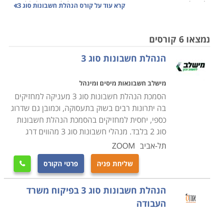
ולהצליח בתחום, שכן אין כמעט עסק שיכול להתנהל ללא
קרא עוד על
קורס הנהלת חשבונות סוג 3
מנהל חשבונות; התפקיד הינו חיוני והכרחי כדי שניהול
הספרים והדו"חות יהיו תקינים מול רשויות המס ולא ייצרו
נמצאו 6 קורסים
לעסק בעיות מיותרות שלעתים יהיו בלתי הפיכות.
הנהלת חשבונות סוג 3
למי זה מתאים
מישלב חשבונאות מיסים ומינהל
הסמכת סוג 3 היא צעד מתבקש עבור כל מי שהוסמך
הסמכת הנהלת חשבונות סוג 3 מעניקה למחזיקים
בניהול חשבונות סוג 1+2. באמצעות מסלול לימוד קצר
בה יתרונות רבים בשוק בתעסוקה, וכמובן גם שדרוג
יחסית מתאפשר לבעלי הכשרה זו לשדרג את יכולותיהם
כספי, יחסית למחזיקים בהסמכת הנהלת חשבונות
המקצועיות, להרחיב את אפשרויות התעסוקה שלהם
סוג 2 בלבד. מנהלי חשבונות סוג 3 מהווים דרג
למשרות בכירות, מגוונות ורווחיות יותר, וכך לשדרג את
תל-אביב
ZOOM
מעמדם בשוק התעסוקה בדרך יעילה וכדאית.
שליחת פניה
פרטי הקורס

דרישות הקבלה
הנהלת חשבונות סוג 3 בפיקוח משרד
כאמור, הדרישה הבסיסית היא הסמכת משרד הכלכלה
העבודה
כמנהלי חשבונות סוג 1+2. אין הכרח בותק מקצועי כלשהו,