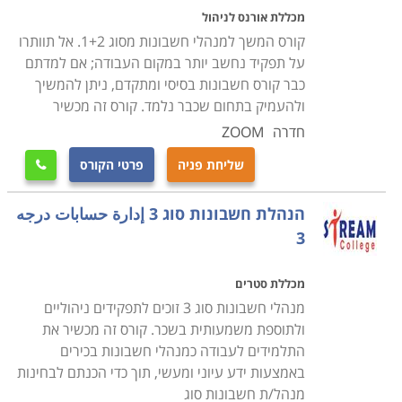
ויתרה מכך, לא מעטים מבתי הספר מציעים את הלימודים
מכללת אורנס לניהול
האלו במימון פיקדון חיילים משוחררים אשר מוגבל בזמן
קורס המשך למנהלי חשבונות מסוג 1+2. אל תוותרו
הפדיון שלו, מה שמדרבן לגשת ללימודים באופן ישיר כמעט
על תפקיד נחשב יותר במקום העבודה; אם למדתם
לאחר הסמכת הבסיס. חלק ניכר מבתי הספר עורכים גם
כבר קורס חשבונות בסיסי ומתקדם, ניתן להמשיך
ולהעמיק בתחום שכבר נלמד. קורס זה מכשיר
ראיון קבלה כתנאי סף להרשמה.
חדרה
ZOOM
מה לומדים
שליחת פניה
פרטי הקורס

הלימודים מקנים שפע ידע פרקטי בנושאים פיננסים תוך
מתן דגש על השקעות בניירות ערך וניתוח דו"חות כספיים
הנהלת חשבונות סוג 3 إدارة حسابات درجه
ברמה גבוהה, לימודי חשבונאות, לימודי ייעוץ מס, חשבונאות
3
פיננסית, לימודי חשבות שכר, בקרה, ניהול המיסוי, ניתוח
דוח"ות כספיים והבנת המשמעות של ההתחייבות של העסק
מכללת סטרים
מנהלי חשבונות סוג 3 זוכים לתפקידים ניהוליים
למול ההכנסות ביצירת המאזן באופן מדויק, יעיל ומאורגן.
ולתוספת משמעותית בשכר. קורס זה מכשיר את
כל מוסדות הלימוד מציעים למעשה מערך זהה, המכין
התלמידים לעבודה כמנהלי חשבונות בכירים
לקראת מבחני ההסמכה של משרד הכלכלה. תכניות הלימוד
באמצעות ידע עיוני ומעשי, תוך כדי הכנתם לבחינות
השונות נבדלות זו מזו בעיקר בנפח התרגול המונחה
מנהל/ת חשבונות סוג