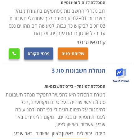
נתניה, הרצליה, כפר סבא, תל אביב, ירושלים, באר שבע
המכללה לניהול ופיננסיים
רוב מנהלי החשבונות מסתפקים בתעודת מנהל
ואילת ובעוד מקומות לימוד רבים נוספים.
חשבונות 02+01 וזו הסיבה לכך שמנהלי חשבונות
03 זוכים לביקוש כה גבוה. למעשה הם מהווים נכס
עבור כל ארגון בו הם עובדים, ולכן הם
קורס אינטרנטי
שליחת פניה
פרטי הקורס

הנהלת חשבונות סוג 3
המכללה למינהל - בי"ס לחשבונאות
מטרת המסלול היא להכשיר לתפקיד מנהל חשבונות
סוג 3 ראשי שיהיה בעל כלים מקצועיים, יוכל
להימנות על הצוות הניהולי בפירמה ולהגיע בה
לעמדת תפקידים בכירים. מקום הלימודים באר
שבע, אשדוד, ראשון לציון,
חיפה
ירושלים
ראשון לציון
אשדוד
באר שבע