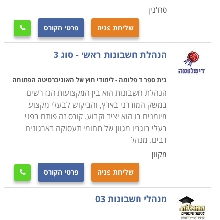
והבונוסים הפרקטיים מחוץ לנושאי הלימוד למבחן.
סח'נין
שליחת פניה
פרטי הקורס

איפה ואיך לומדים
קורס מעשי בהנהלת חשבונות הוא אחד ממסלולי הלימוד
הנהלת חשבונות ראשי - סוג 3
המבוקשים ביותר שאינם אקדמיים. שפע של בתי ספר,
מכללות ומוסדות מציעים אפשרויות נוחות ללימודים, ולרוב
בית ספר דיפלומה - לימודי חוץ של האוניברסיטה הפתוחה
ניתן בנקל לשלב אותם תוך כדי המשך עבודה. רוב הקורסים
הנהלת חשבונות הוא בין המקצועות הנדרשים
אורכים כמאתיים שעות לימוד או קצת יותר, ומוצעים בשפע
במשק המודרני בארץ, והביקוש לבעלי מקצוע
של מתכונות המאפשרות לכל אחד ואחת למצוא את הזמן
מיומנים בו הוא יציב וקבוע. קורס זה פותח בפני
הנכון והנוח עבורם.
בעלי בוגריו מגוון של תחומי תעסוקה בארגונים
רבים. מנהל
מקוון
קורס מקצועי זה הנו מבוקש ביותר, שכן מדובר במקצוע
מוביל בכל ארגון או עסק, המאפשר קידום מקצועי מתבקש
שליחת פניה
פרטי הקורס

לבעלי מקצוע הבסיסי. תמיד יש ביקוש בשוק התעסוקה
לאנשים בעלי ידע בתחום, ובהתאמה, לימודי קורס הנהלת
מנהלי חשבונות 03
חשבונות סוג 3, מתקיימים בכל רחבי הארץ: חיפה, חדרה,