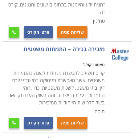
בארגון: מינהלית, פנים וחוץ ארגונית, פורמלית
זמנית ידע ומיומנות בתחומים שונים ומגוונים. קורס
ובלתי-פורמלית, יחסי ציבור וטלמרקטינג, תכנון וארגון
זה
המערך המשרדי ותחנת העבודה במשרד הממוחשב, עיבוד
סח'נין
ועדכון מידע, אנגלית עסקית ומדוברת.
שליחת פניה
פרטי הקורס

פיננסים
- מושגי יסוד בחשבונאות ובכלכלת ישראל, ביניהם
מזכירה בכירה – התמחות משפטית
רישום דו-צדדי, מאזן בוחן ומטרתו, סוגי מיסים שונים בדגש
על מע"מ. דו"ח קופה קטנה, מונחי יסוד בסחר בינלאומי
מאסטר קולג'
ומסמכי סחר חוץ.
קורס משולב להכשרת מנהלות לשכה בהתמחות
משפטית, אשר מאפשרת תעסוקה במשרדי עורכי
דין, בתי משפט, לשכות משפטיות וכדו'. זוהי
מעשי
- תכתובת עסקית, פנים ארגונית ומסחרית, מסמכים
התמחות בעלת דרישה גבוהה בשוק העבודה, וזאת
מנהליים, תכתובת באנגלית, עיבוד תמלילים, דואר אלקטרוני
בשל הדרישות הייחודיות ממזכירות
, יומן פגישות, חיוג וספר טלפונים, מחולל תוויות, רשימת
חיפה
תפוצה, ארכיב אלקטרוני, מילון ממוחשב, עיבוד תמלילים
בהקלדה עיוורת אנגלית ועברית
שליחת פניה
פרטי הקורס
