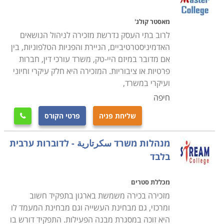
ותומכת. כך קרה שהקידמה הטכנולוגית שדרגה תפקיד זה
מעוזרת קטנה לכדי מנהלת אדמיניסטרטיבית בפועל.
מאסטר קולג'
לרוב בתי העסק נדרשת מזכירה לניהול הנושאים
בקטגוריה זו באתר ריכזנו את כל לימודי קורס מזכירות
האדמיניסטרטיביים, הניירת והפניות הטלפוניות, בין
אם מדובר במיזם היי-טק, משרד עורכי דין, חברות
בכירות, מנהלות לישכה וניהול משרד המתקדמים מעבר
פרטיות או ציבוריות. המזכירה היא חלק עיקרי וחיוני
להכשרת הבסיס. רוב המסלולים בעמודים הבאים מכשירים
ועיקרי במשרד,
להסמכות המקצועיות סוג 2 וסוג 3 של משרד הכלכלה; אלו
חיפה
הם לימודים מגוונים ורב-תחומיים העוסקים בצדדים שונים
של מלאכות המשרד השונות, המתאגדים למכלול ידע רחב
שליחת פניה
פרטי הקורס

המאפשר למזכירה באמת לשמש כמנהלת מערכת משרדית.
מנהלות משרד سكرتارية - לדוברות ערבית
בלבד
נושאי הלימוד
עבור הסמכת סוג 2, נלמדות שלוש חטיבות ידע מרכזיות:
מכללת סטרים
מזכירה בכירה משמשת בארגון בתפקיד חשוב
מינהל
- עקרונות המבנה הארגוני, הכרת התהליך הניהולי
ומרכזי, גם מבחינת העשייה וגם מבחינת המעמד לו
ומושגיו, תקציב, הפעלת עובדים וסגנונות ניהול. תקשורת
היא זוכה במסגרת מבנה הפעילות. התפקיד דורש בו