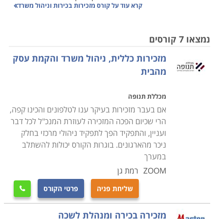
קרא עוד על
קורס מזכירות בכירות וניהול משרד
פעולות מסורתיות של המשרה נזנחו הודות לכלים
המשוכללים הניצבים בכל עמדת עבודה; אם פעם היה
תפקיד המזכירה להקליד מסמכים, הרי שכיום בכל מחשב יש
נמצאו 7 קורסים
תוכנת עיבוד תמלילים ומדפסת, אם בעבר היתה מנתבת
מזכירות כללית, ניהול משרד והקמת עסק
שיחות במרכזייה הטלפונית, כיום כל עובד ממילא מקבל
מהבית
ישירות את הפניות המיועדות אליו בסלולרי האישי שלו.
תהליכים אלו לא רוקנו מתוכנה את עבודת המזכירה, אלא
מכללת תנופה
דווקא שחררו אותה ממלאכות שירות מרגיזות ומטריחות
אם בעבר מזכירות בעיקר ענו לטלפונים והכינו קפה,
בדרך להפוך למנהלת אדמיניסטרטיבית של יחידת הפעילות
הרי שכיום הפכה המזכירה לעוזרת המנכ"ל לכל דבר
או בקיצור, מנהלת לשכה.
ועניין, והתפקיד הפך לתפקיד ניהולי מרכזי בחלק
ניכר מהארגונים. בוגרות הקורס יכולות להשתלב
אין מי שעבד במשרד מורכב ולא פגש את המזכירה
במערך
המקצוענית, זו אשר ידה בכל ויד כל בה, זו שלעתים נדמה כי
ZOOM
רמת גן
היא עצמה המנהלת ובעלת הבית של העסק; היא מרכזת
שליחת פניה
פרטי הקורס

את פעילותו, בקיאה בכל מהלכיו, מגשרת, מפשרת
ומתפעלת את העובדים, ואפילו מהווה עבורם אוזן קשבת
מזכירה בכירה ומנהלת לשכה