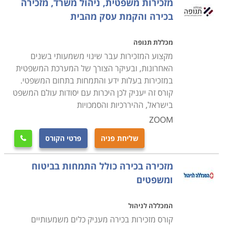
מזכירות משפטית, ניהול משרד, מזכירה
בהסמכת סוג 3 נערכת העמקה ושכלול הידע ברוב הנושאים
בכירה והקמת עסק מהבית
שהוזכרו, ועליהם נוספים חדשים:
מכללת תנופה
מינהל
– תהליכי רה-ארגון, יחסי גומלין בין הארגון וסביבתו,
מקצוע המזכירות עבר שינוי משמעותי בשנים
מיומנויות בניהול משאבי אנוש וניהול כח אדם, כולל שיטות
האחרונות, ובעיקר הצורך של המערכת המשפטית
בהפעלת עובדים ובהדרכתם המקצועית. ידע בסיסי
במזכירות בעלות ידע והתמחות בתחום המשפטי.
במערכות יחסי העבודה בארגונים ובחוקי העבודה, ניהול זמן,
קורס זה יעניק לכן היכרות עם יסודות עולם המשפט
אירועים וארגונם, ארגון ישיבות, אירוח. פיקוח ומעקב ליעול
בישראל, ההיררכיות והסמכויות
עבודת המשרד ולפישוט תהליכי העבודה, עיבוד מידע לצורך
ZOOM
הכנת חומר רקע, ניירות עבודה או עמדה. הכרת מסמכים
שליחת פניה
פרטי הקורס

משפטיים כגון הסכם, חוזה, הצהרה בשבועה, ייפוי כוח
ומכתבי הסגה.
מזכירה בכירה כולל התמחות בביטוח
ומשפטים
המשרד הממוחשב
- מחולל ישומים ויישומיו השונים,
תקשורת נתונים: רשתות תקשורת מקומית ומרחבית, מאגרי
המכללה לניהול
מידע בארגון, מאגרי מידע חיצוניים ופנימיים, איחזור מידע
קורס מזכירות בכירה מעניק כלים משמעותיים