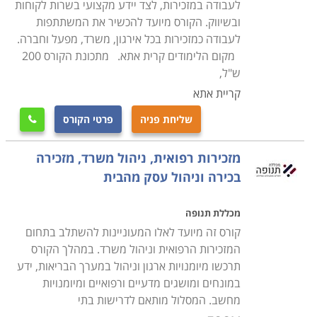
לעבודה במזכירות, לצד יידע מקצועי בשרות לקוחות
ואבטחתו.
ובשיווק. הקורס מיועד להכשיר את המשתתפות
לעבודה כמזכירות בכל אירגון, משרד, מפעל וחברה.
תנאי הקבלה
מקום הלימודים קרית אתא. מתכונת הקורס 200
להסמכת משרד הכלכלה סוג 2 חובה להיות בוגרות 12 שנות
ש"ל,
לימוד ובעלות ותק של שנתיים בעבודה במקצוע מזכירות,
קריית אתא
לחילופין ניתן להיבחן לאחר שנת ותק אחת של עבודה
שליחת פניה
פרטי הקורס

במקצוע לאחר הסמכת סוג 1. עבור תעודת מקצוע סוג 3
נדרשת תעודת מקצוע סוג 2 ולצידה ותק כולל של שלוש
מזכירות רפואית, ניהול משרד, מזכירה
שנים במקצוע.
בכירה וניהול עסק מהבית
לימודי קורס מזכירות בכירות וניהול משרד מתקיימים במספר
מכללת תנופה
מקומות לימוד ברחבי הארץ: חיפה, רמת גן, נתניה, כפר סבא
קורס זה מיועד לאלו המעוניינות להשתלב בתחום
ובעוד מקומות רבים נוספים.
המזכירות הרפואית וניהול משרד. במהלך הקורס
תרכשו מיומנויות ארגון וניהול במערך הבריאות, ידע
במונחים ומושגים מדעיים ורפואיים ומיומנויות
מחשב. המסלול מותאם לדרישות בתי