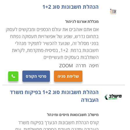
לימודי הנהלת חשבונות מתקיימים במספר מקומות ברחבי
הנהלת חשבונות סוג 1+2
הארץ מהצפון ועד הדרום הרחוק: תל אביב, רמת גן, כפר
סבא, נתניה, חדרה, ראשון לציון ועוד מקומות רבים נוספים,
מכללת אורנס לניהול
כך שכל מי שרוצה להשתלב בלימודים יוכל למצוא מקום
אם אתם אוהבים את עולם הכספים ומבקשים לעסוק
לימודים מתאים.
בתחום נדרש, שפע של אפשרויות תעסוקה נפתח
בפני מסלול זה, שנועד להכשיר לתפקיד מנהלי
חשבונות ברמת 1+2, בסיסית-מתקדמת, לקראת
השתלבות בעסקים תעשייתיים
חיפה
חדרה
ZOOM
שליחת פניה
פרטי הקורס

הנהלת חשבונות סוג 1+2 בפיקוח משרד
העבודה
מישלב חשבונאות מיסים ומינהל
קורס הנהלת חשבונות הנערך בפיקוח משרד
העבודה ומקנה תעודת הסמכה ממשלתית. עם