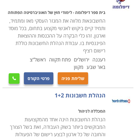
למי זה מתאים
קורס הנהלת חשבונות מתאים לכל מי שמעוניין להשתלב
בית ספר דיפלומה - לימודי חוץ של האוניברסיטה הפתוחה
בעולם החשבונאות ולקחת חלק בניהול הפיננסי של בית
החשבונאות מלווה את המגזר העסקי מאז ומתמיד,
ותמיד קיים ביקוש לאנשי מקצוע בתחום, בכל מוסד
עסק, ארגון או חברה. אפשרויות התעסוקה בתחום זה הן
וארגון. זהו כלי הבקרה על ההכנסות וההוצאות
רבות מאוד; כל עסק חייב להתנהל עם מערכת הנה"ח
הפיננסיות בו. עבודת הנהלת החשבונות כוללת
מקצועית, כך שבעצם החוק מחייב את המשך הביקוש
רישום רציף
הקבוע לאנשי מקצוע מהימנים בתחום. כמו כן, מכיוון
רעננה
ירושלים
פתח תקווה
ראשל"צ
שעסקים מתקיימים בכל מקום, הרי שאפשרויות התעסוקה
באר שבע
מקוון
גם הן נמצאות בכל פינה, ואינן מתרכזות באתרים ספציפיים.
שליחת פניה
פרטי הקורס

כמו כן, זוהי תעסוקה בה הנסיון תורם למקצוענות, ולכן קל
יחסית למצוא ולעבור ממעסיק אחד למשנהו גם בשלהי
הנהלת חשבונות 1+2
הקריירה.
המכללה לניהול
הקורס כולל שיעורים תיאורטיים ומעשיים, ובסיומו ניתן
הנהלת החשבונות הינה אחד מהמקצועות
להתחיל לעבוד מיד, כך ניתן להתחיל קריירה בתחום מעניין
המבוקשים ביותר בשוק העבודה, זאת בשל הצורך
ורווחי זה תוך זמן קצר יחסית, עם אפשרויות קידום רבות
והחובה של כל ארגון לבצע רישום של הפעולות