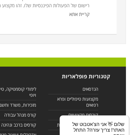
רישום של הפעולות הפיננסיות שלו. זהו מקצוע מ
קריית אתא
קטגוריות פופלאריות
הנדסאים
לימודי קוסמטיקה, טי
ויופי
מקצועות טיפוליים ופרא
רפואים
מזכירות, משרד וחשב
קורסים מקצועיים
קורס מנהל עבודה
שלום 👋 אני הצ'אטבוט של
לימודי מחשבים ורשתות
קורסים ברכב ונהיגה
האתר! צריך עזרה? התחל
קורסים בניהול
אדריכלות ועיצוב פנים