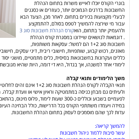
בוגרי הקורס יוכלו לאייש משרות בתחום הנהלת
החשבונות בדרגים הנמוכים יותר, כעוזרים או כסגנים
לבעלי מקצועות בכירים בתחום. לאחר מכן, הצעד הבא
עבור מי שירצה להמשיך לטפס בסולם, להתמקצע
ולהעמיק יותר בתחום, הוא
קורס הנהלת חשבונות סוג 3
. דוגמאות לנושאים שיידונו במסגרת קורס הנהלת
חשבונות סוג 1+2 הם למשל: עסקאות משותפות,
מאזנים, רכוש קבוע, שותפויות, חישובי ריבית, דיני עסקים, חישו
כללים ועקרונות בחשבונאות בסיסית, כלים מתמטיים, מושגי יסוד
לימודי אחד למשנהו, אך בגדול, היא די דומה, היות שהיא מגובשת
משך הלימודים ותנאי קבלה
תנאי הקבלה לקורס
הנהלת חשבונות סוג 1+2
ולעיתים גם מבחן כניסה במתמטיקה וראיון אישי או וועדת קבלה. 
לפעמיים בשבוע וכוללים כ-300 שעות לימוד, פלוס מינוס, בהתאם למתכונת הקורס כפי שהיא מוצעת על-ידי מוסד הרלוונטי.
במידה ויעמדו משתתפי הקורס בכל הדרישות, כולל הבחינה העיוני
עדות לכך שהם מוסמכים לעסוק בתחום הנהלת החשבונות.
להמשך קריאה:
עשר סיבות ללמוד ניהול חשבונות