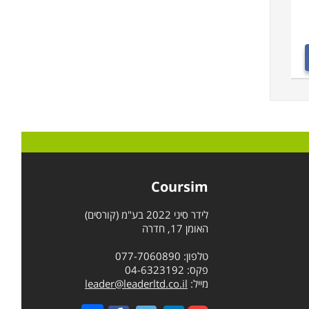
Coursim
לידר סיני 2022 בע"מ (קורסים)
האומן 17, חדרה
טלפון: 077-7060890
פקס: 04-6323192
מייל:
leader@leaderltd.co.il