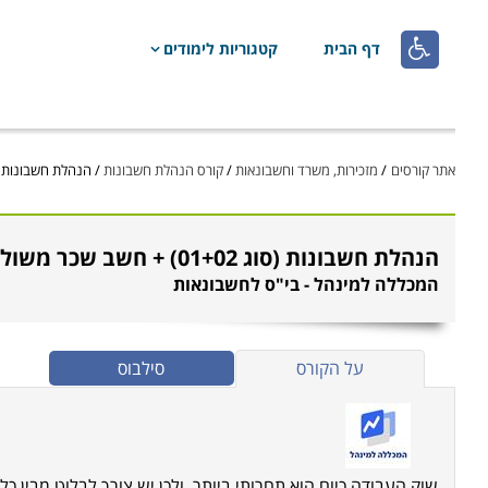

דף הבית
קטגוריות לימודים
אתר קורסים
/
מזכירות, משרד וחשבונאות
/
קורס הנהלת חשבונות
/
הנהלת חשבונות (סוג 01+02) + חשב 
הנהלת חשבונות (סוג 01+02) + חשב שכר משולב
המכללה למינהל - בי"ס לחשבונאות
על הקורס
סילבוס
שוק העבודה כיום הוא תחרותי ביותר, ולכן יש צורך לבלוט מבין כ