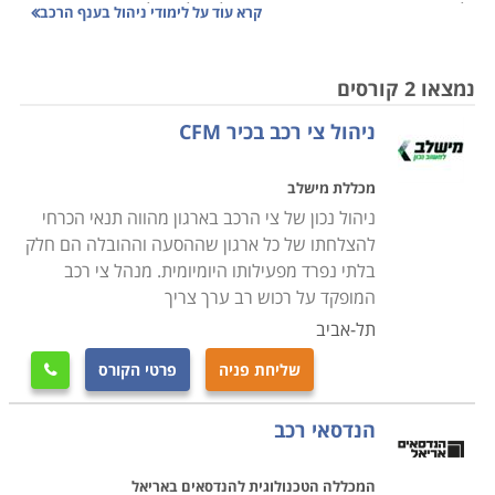
ולכישורים מגוונים אם ברצונם להצליח ולהביא את העסק
קרא עוד על
לימודי ניהול בענף הרכב
שלהם לתוצאות.
קיימים הבדלים רבים בין ניהול עסק ליסינג לבין ניהול עסק
נמצאו 2 קורסים
מכירת רכב, כאשר גם בתוך כל תחום עצמו ישנם אנשי
ניהול צי רכב בכיר CFM
מכירות, אנשי טיפול בלקוחות, אנשי קשר עם גורמים
חיצוניים וכן הלאה. הכישורים הנדרשים כיום בניהול בכלל
מכללת מישלב
ובניהול עסקי בענף, בפרט כוללים תחומים רבים ולכן לימודי
ניהול נכון של צי הרכב בארגון מהווה תנאי הכרחי
ניהול בענף הרכב חולשים על פני דיסציפלינות רבות
להצלחתו של כל ארגון שההסעה וההובלה הם חלק
ומגוונות.
בלתי נפרד מפעילותו היומיומית. מנהל צי רכב
המופקד על רכוש רב ערך צריך
מנהל בענף צריך לדעת איך לגייס את הלקוחות שלו, איך
תל-אביב
להציע להם את העסקה המשתלמת ביותר הן מבחינתו והן
שליחת פניה
פרטי הקורס

מבחינתם, הוא נדרש להבין את הצרכים שלהם ולתת להם
מענה אמתי, הוא צריך לגייס עובדים שיתאימו לעסק שלו
הנדסאי רכב
ושבעיקר יבצעו עבודה טובה, עליו ליצור קשר עם מוסכים
מטפלים (במקרה של ליסינג) ולוודא שהעבודה שהם
המכללה הטכנולוגית להנדסאים באריאל