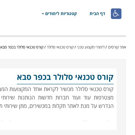

דף הבית
קטגוריות לימודים
אתר קורסים
/
לימודי מקצוע טכני
/
קורס טכנאי סלולר
/
קורס טכנאי סלולר בכפר סבא
קורס טכנאי סלולר
בכפר סבא
קורס טכנאי סלולר מכשיר לקראת אחד המקצועות המבוקש
מצטרפות עוד ועוד חברות חדשות הנותנות שירותי
הנדרש על מנת לאתר תקלות במכשירים, מתן שירותי תח
הלימודים כוללים ידע מעשי ותיאורטי בתחום של אלק
כרטיסים אלקטרונים ועוד, הקורס מועבר באופן יסודי ו