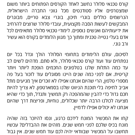
קורס טכנאי סלולר נחשב לאחד הקורסים הפתוחים ביותר משום
שמצטרפים אליו סטודנטים מכל גווני החברה הישראלית.
הנרשמים כוללים בוגרי תיכון, בוגרי צבא טריים, מבוגרים
המבקשים לעשות הסבה מקצועית, עובדי סלולר שרוצים להרחיב
את ידיעותיהם ואנשים נוספים. לימודי טכנאי סלולר מתאימים לכל
אדם בעלי נטייה טכנית ומתוך כך מגוון הלומדים בקורס הוא עשיר
ורב גוני.
לסיכום, עולם הלימודים בתחומי הסלולר הולך וגדל בכל יום
נפתחים עוד ועוד קורס טכנאי סלולר, ולא סתם. מדהים לשים לב
עד כמה התלות שלנו בטלפונים החכמים הופכת ליותר ויותר
קריטית. אם לפני כמה שנים היינו מסוגלים עוד לזכור בעל פה
מספרי טלפון, הרי שהיום אנחנו אפילו לא זוכרים איך מגיעים מתל
אביב לחיפה בלי תוכנת הניווט שלנו בסמארטפון. לא צריך להיות
חכם גדול כדי להבין שהמהפכה רק תמשיך ותגדל, תוך כדי שהיא
מציעה לכולנו הרבה יותר שכלולים, נוחיות, ופריצות דרך שהיום
אנחנו לא יכולים אפילו לדמיין.
קחו את המכשיר המונח לידכם כרגע, ונסו להיזכר בזה שהיה
מונח בכיס שלכם לפני חמש שנים. מזהים את ההבדלים? עכשיו
תחשבו על המכשיר שבוודאי יהיה לכם עוד חמש שנים. אין גבול