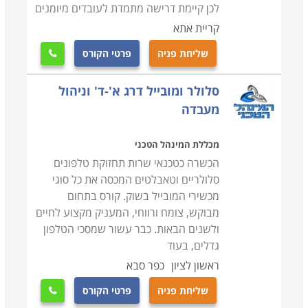
לכן קיימת דרישה מתמדת לעובדים מיומנים
קריית אתא
שליחת פניה
פרטי הקורס

סלולר ומובייל דרג א'-ד' וניהול
מעבדה
מכללת המינהל הטכני
הכשרה כטכנאי שרות תחזוקת טלפונים
סלולריים וטאבלטים המכסה את כל סוגי
מכשירי המובייל בשוק. קורס בתחום
מבוקש, צומח ורווחי, המעניק מקצוע לחיים
ולשנים הבאות. כבר עשור שמסכי הטלפון
גדלים, בעוד
ראשון לציון
כפר סבא
שליחת פניה
פרטי הקורס
