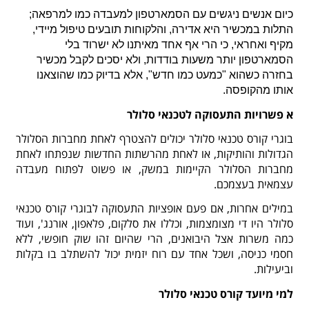
כיום אנשים ניגשים עם הסמארטפון למעבדה כמו למרפאה;
התלות במכשיר היא אדירה, והלקוחות תובעים טיפול מיידי,
מקיף ואחראי, כי הרי אף אחד מאיתנו לא ישרוד בלי
הסמארטפון יותר משעות בודדות, ולא יסכים לקבל מכשיר
בחזרה כשהוא "כמעט כמו חדש", אלא בדיוק כמו שהוצאנו
אותו מהקופסה.
א
פשרויות התעסוקה לטכנאי סלולר
בוגרי קורס טכנאי סלולר יכולים להצטרף לאחת מחברות הסלולר
הגדולות והותיקות, או לאחת מהרשתות החדשות שנפתחו לאחת
מחברות הסלולר הקיימות במשק, או פשוט לפתוח מעבדה
עצמאית בעצמכם.
במילים אחרות, אם פעם אופציות התעסוקה לבוגרי קורס טכנאי
סלולר היו די מצומצמות, וכללו את סלקום, פלאפון, אורנג', ועוד
כמה משרות אצל היבואנים, הרי שהיום זהו שוק חופשי, ללא
חסמי כניסה, ושכל אחד עם רוח יזמית יכול להשתלב בו בקלות
וביעילות.
למי מיועד קורס טכנאי סלולר