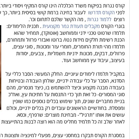
קורס נגרות בפיקוח משרד הכלכלה הינו קורס המקיף ויסודי ביות
לפני
הקורס תדרשו
לעבור בחינה ברמת קושי בסיסית ביותר, כך שא
רוצים
ללמוד נגרות
, מה הקשר שלכם לתחום וכו'.
בוגרי הקורס
מקבלים תעודת גמר מקצועית
. תכנית הלימודים:
תלמדו שרטוט טכני ידני וממוחשב (אוטוקד), תמחיר שהוא
הכנת רשימת חלקים מידות נטו/ ברוטו ואבזרי פרזול ותמחורם,
תלמדו מהי תורת החומרים, חומרי עזר ומכונות , סוגי עצים,
פרזולים, דבקים, מכונות ידניות חשמליות , צבעים, יסודות
בעיצוב, עיבוד עץ ממוחשב ועוד.
במקביל תלמדו לימודים עיוניים. החלק המעשי: הסבר כללי על
הסדנא, הסבר על כלי עבודה ידניים, שולחן העבודה ובטיחות
בעבודה מבנה מקצוע וכיצד להשתמש בו, כיצד מנסרים, מהם
סוגי המסורים- כל זאת תוך כדי התנסות על חתיכות עץ, ואח"כ
בניית מחבריים שונים, תוך שימוש בכלים נוספים כמו שופין
ומפסלת. בחודשיים הראשונים עובדים רק בכלים ידניים, וכולם
עושים את אותו "תרגיל"- מבחינת מוצרים: שרפרף, וכסא.
לאחר שלב זה כל תלמיד מחליט מה הוא רוצה לבנות בהתייעצות ע
במסגרת הקורס תבקרו במחסני עצים, מפעלי למינציה ותצוגות 