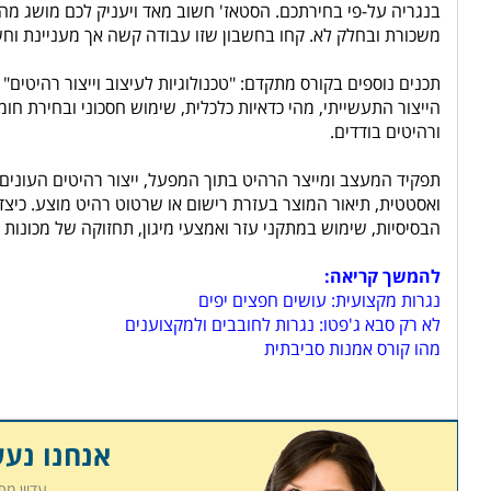
בנגריה על-פי בחירתכם. הסטאז' חשוב מאד ויעניק לכם מושג מה
משכורת ובחלק לא. קחו בחשבון שזו עבודה קשה אך מעניינת וחש
תכנים נוספים בקורס מתקדם: "טכנולוגיות לעיצוב וייצור רהיטים"
הייצור התעשייתי, מהי כדאיות כלכלית, שימוש חסכוני ובחירת חומ
ורהיטים בודדים.
תפקיד המעצב ומייצר הרהיט בתוך המפעל, ייצור רהיטים העונים ע
ואסטטית, תיאור המוצר בעזרת רישום או שרטוט רהיט מוצע. כיצד
הבסיסיות, שימוש במתקני עזר ואמצעי מיגון, תחזוקה של מכונות
להמשך קריאה:
נגרות מקצועית: עושים חפצים יפים
לא רק סבא ג'פטו: נגרות לחובבים ולמקצוענים
מהו קורס אמנות סביבתית
אנחנו נע
עדיין מ