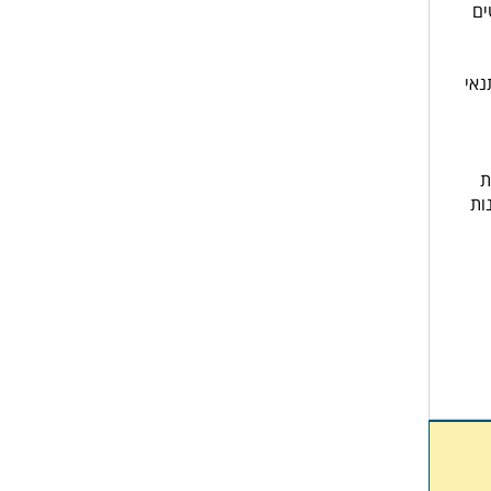
ים
נאי
ת
ות