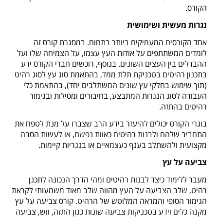
הקורס.
נגרות מעשית ושימושית
אחד הקורסים המעמיקים ביותר בתחום. במסגרת קורס זה
לומדים המשתתפים על אודות העץ עצמו, על הצמיחה שלו ועל
ההבדלים בין העצים השונים. בנוסף, רוכשים חברי הקורס ידע
בתכנון רהיטים בטכניקת תלת ממד, בהתאמת סוג עץ לסוג רהיט
(תוך שימוש בחלקי עץ שונים המשתלבים יחד), בהתאמת כלי
העבודה לסוג הנגרות המתבצע, בחיבורים ומסילות ובגימור
רהיטים בהתזה.
בוגרי הקורס יכולים להיעזר בידע הרב שצברו על מנת לטפח את
התחביב שלהם ולבנות רהיטים כאוות נפשם, או לעשות הסבה
מקצועית ולהשתלב בענף כעצמאיים או בנגריות קיימות.
צביעה על עץ
מעבר ללימוד כיצד לבנות רהיטים ומהי הדרך הנכונה לתכנן
רהיט, שלב הצביעה על העץ מהווה שלב מאוד משמעותי לקראת
הגימור הסופי והמראה המלוטש של הרהיט. קורס צביעה על עץ
מקנה כלים וידע בטכניקות צביעה שונות כגון התזה, ווש, צביעה