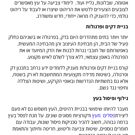
אטומה, שבלונות, גלייז ועוד.
לימודי צביעה על עץ מאפשרים
לצובעים הצעירים ללטש את הריהוט שיצרו או לעבוד על ריהוט
גולמי, כדי להעניק לו מראה ייחודי, חדש ומשודרג.
בניית דקים ופרגולות
יותר ויותר בתים מתהדרים היום בדק, בפרגולה או בשניהם כחלק
פעיל של הבית, הן מבחינת העיצוב והן מהבחינה המעשית.
באפשרותם של חובבי נגרות לבנות את הדק המיועד או את
הפרגולה באופן עצמאי, ללא צורך לשלם לאיש מקצוע.
קורס בניית דקים ופרגולות מעניק ללומדים ידע נרחב בתכנון דק
ופרגולה, בשיטות מדידה מקצועיות המתחשבות לא רק בשטח,
אלא גם בתשתיות הנדרשות ובאופי הקרקע, ושיטות הצללה
וחיפוי נגד גשם.
גילוף ופיסול בעץ
מעבר להיותו שימושי בבניית רהיטים, העץ משמש גם לא פעם
ליצירת
פסלים
מעץ
ודקורציות מסוגים שונים. על מנת לפסל בעץ
ברמה גבוהה, חשוב להכיר טכניקות פיסול שונות, עבודה עם
חומרים נוספים, שיטות צביעה וליטוש, חריטה וחיתוך והתאמת