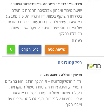
ארגז הכלים המקצועי שלהם ולצרף שיטות טיפול נוספות
מירב - בי"ס לרפואה משלימה - האוניברסיטה הפתוחה
שאותן יוכלו להציע למטופלים שלהם (תומכות לידה, מטפלים
שיטת טיפול ואבחון שבבסיסה ההנחה כי האדם
בדיקור, רופאים ואחיות ועוד), וכן מתעניינים המבקשים
בכללותו משתקף בכפות ידיו ורגליו. הטיפול מתבצע
באמצעות עיסוי ולחיצות הנוגעות ברבדים השונים
ללמוד את הנושא לצורך הסבת מקצוע או העשרה אישית.
של האדם. זוהי שיטת טיפול עתיקה אשר הייתה
מקובלת בחלקי
קורסים אלו מתקיימים במתכונות שונות, החל ממסלולי לימוד
רעננה
בסיסיים על פני שנה אחת, דרך מסלולים דו שנתיים וכלה
בקורסים מעמיקים בתחום זה הנמשכים מספר שנים. בין
שליחת פניה
פרטי הקורס

התכנים הנלמדים בלימודי רפלקסולוגיה ניתן למצוא קורסים
רפלקסולוגיה
כלליים העוסקים בגוף האדם כגון אנטומיה, פיזיולוגיה,
פתולוגיה, פרמקולוגיה, בדיקות מעבדה, עזרה ראשונה,
מדיסין המכללה לרפואה טבעית
בדיקות קונבנציונאליות ועוד. מעבר לנושאים אלו לומדים
מקור הרפלקסולוגיה – תורת כף הרגל, הוא במצרים
המשתתפים פרקים נרחבים ברפלקסולוגיה, ביניהם:
העתיקה, והינה אחת משיטות הטיפול המוקדמות
היסטוריה של התחום, טכניקות טיפול, מפת כף הרגל, טיפול
בעולם. שיטת טיפול טבעית הנעשית באמצעות
בכף היד, שילוב טיפול אלטרנטיבי עם טיפול קונבנציונאלי,
עיסוי ולחיצות על נקודות בכף הרגל המשקפות את
בניית תוכנית טיפולית, אבחון על ידי התבוננות בכף הרגל
איברי הגוף