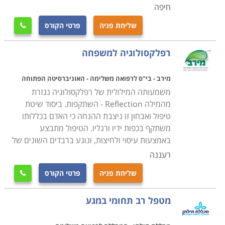
ועוד. ההתמחויות הקיימות בתחום זה כוללות: רפלקסולוגיה
חיפה
לילדים, לנשים הרות, לגיל השלישי, כטיפול בבעיות נשימה
שליחת פניה
פרטי הקורס

ועיכול וכן הלאה.
רפלקסולוגיה למשפחה
מירב - בי"ס לרפואה משלימה - האוניברסיטה הפתוחה
משמעותה המילולית של רפלקסולוגיה נגזרת
מהמילה Reflection - השתקפות. ביסוד שיטת
טיפול ואבחון זו ניצבת ההנחה כי האדם בכללותו
משתקף בכפות ידיו ורגליו. הטיפול מתבצע
באמצעות עיסוי ולחיצות, ונוגע ברבדים השונים של
רעננה
שליחת פניה
פרטי הקורס

מטפל רב תחומי במגע