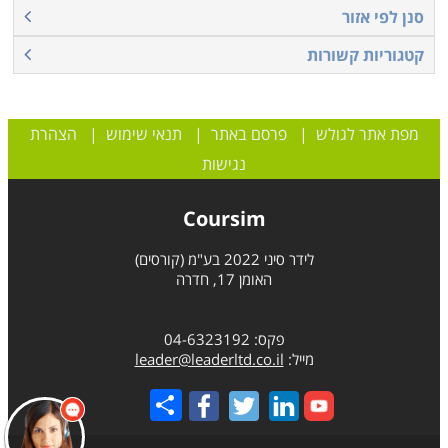
סנן לפי אזור
אישי לכל משתתף לעקוב אחר התקדמותו האישית. לימודי
שפות בארגונים הם הדרך היחידה בה יוכל בעל העסקת
קטגוריות קשורות
לקבוע רמה אחידה של ידע לכל העובדים ולחזק את קשרי
העבודה
מפת אתר לגולש
|
פרסם באתר
|
תנאי שימוש
|
הצהרת
נגישות
Coursim
לידר סיני 2022 בע"מ (קורסים)
האומן 17, חדרה
פקס: 04-6323192
מייל:
leader@leaderltd.co.il
Share