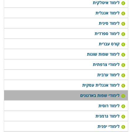
לימוד איטלקית
לימוד אנגלית
לימוד לאנשי עסקים
ארגונים שמבקשים להקנות לעובדיהם כישורי שפה בסיסיים
לימוד סינית
בסינית, גרמנית, צרפתית או תאילנדית למטרת עבודה יוכלו
לימוד ספרדית
למצוא מענה במגוון מוסדות לימוד מובילים. תכנית ההוראה
קורס עברית
מורכבת בהתאם לצורכי הארגון תוך שילוב תכנים קיימים
לימוד שפות שונות
לצד תכנים חדשים שנכתבים במיוחד בעבור הארגון. לימודי
שפות בארגונים משלבים ביטויים מעולם העסקים לצד
לימודי צרפתית
כישורי שפה בסיסיים
.
לימוד ערבית
לימוד אנגלית עסקית
תנאי הלימוד בארגונים
לימודי שפות בארגונים
את הלימודים אפשר יהיה לקיים בכיתות הלימוד של בית
הספר או בחדרי ההדרכה של הארגון. שעות הלימוד נקבעות
לימוד רוסית
בהתאם להעדפה אישית של מנהלי הארגון כאשר נהוג לתת
לימוד גרמנית
עדיפות לשעות אחר הצהריים. קבוצות הלימוד מונות לרוב
לימודי יפנית
5-7 תלמידים. בקבוצות גדולות יותר קשה יהיה לתת יחס