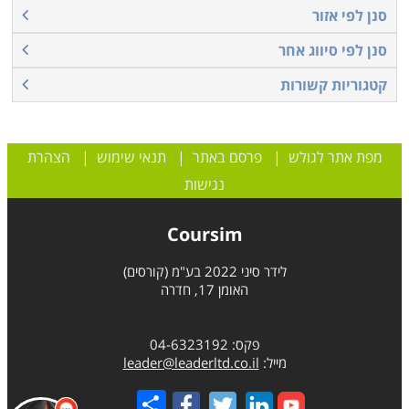
סנן לפי אזור
סנן לפי סיווג אחר
קטגוריות קשורות
מפת אתר לגולש
|
פרסם באתר
|
תנאי שימוש
|
הצהרת
נגישות
Coursim
לידר סיני 2022 בע"מ (קורסים)
האומן 17, חדרה
פקס: 04-6323192
מייל:
leader@leaderltd.co.il
Share