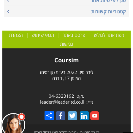
סנן לפי סיווג אחר
קטגוריות קשורות
מפת אתר לגולש
|
פרסם באתר
|
תנאי שימוש
|
הצהרת
נגישות
Coursim
לידר סיני 2022 בע"מ (קורסים)
האומן 17, חדרה
פקס: 04-6323192
מייל:
leader@leaderltd.co.il
Share
© כל הזכויות שמורות ללידר סיני 2022 בע"מ