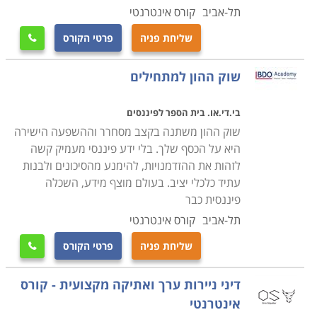
בקטגוריה זו באתר תוכלו לבחון באופן מפורט את היקף כל
תל-אביב
קורס אינטרנטי
מסלול הכשרה, וזאת במטרה להקל עליכם את ההשוואה ועל
שליחת פניה
פרטי הקורס

ההכרעה בנדון. לימודים שמשלבים התנסות מעשית עם
לימוד מעמיק יבטיחו לכם יציאה בטוחה ונוחה לשוק העבודה
שוק ההון למתחילים
בסיומם.
בי.די.או. בית הספר לפיננסים
איפה כדאי
שוק ההון משתנה בקצב מסחרר וההשפעה הישירה
לפניכם מבחר מוסדות לימוד ומגוון רחב של קורסים. כל בית
היא על הכסף שלך. בלי ידע פיננסי מעמיק קשה
השקעות או מוסד פיננסי ישמח לקבל בוגר שעבר הכשרה
לזהות את ההזדמנויות, להימנע מהסיכונים ולבנות
עתיד כלכלי יציב. בעולם מוצף מידע, השכלה
נאותה ושעות תרגול במסגרת הלימודים, ולא פעם אפילו
פיננסית כבר
יטרחו להכשיר את אותם מועמדים בעצמם, מה שמבטיח
תל-אביב
קורס אינטרנטי
מציאת עבודה בקלות יחסית. לימודי שוק ההון ובורסה
נלמדים במגוון מקומות בארץ, בין היתר בחיפה, תל אביב,
שליחת פניה
פרטי הקורס

ירושלים, ראשון לציון ובאר שבע.
דיני ניירות ערך ואתיקה מקצועית - קורס
אינטרנטי