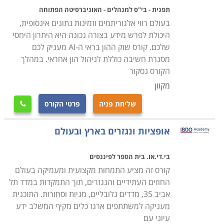
יתרה מכך, המכללות השונות מציעות כיום גם תרכול "על
תפנית - בי"ס למנהלים - האוניברסיטה הפתוחה
יבש", כך שתוכלו לתרגל השקעה ללא סיכון כספי (אך גם
בעולם רווי אלגוריתמים וזמינות נתונים אינסופית,
ללא סיכוי לרווח) לפחות עד שתרגישו נוח לקפוץ למים
היכולת לפרש מידע בצורה נכונה היא היתרון היחסי
העמוקים. לאחר ההתגברות על הפחד הראשוני ותקופת
שלכם. קורס שוק ההון בראי ה-AI מעניק לכם
מסגרת חשיבה כוללת לניהול הון אחראי. במהלך
הסתגלות קצרה, יגלה כל סטודנט כמה כיף לשחות, ולראות
הקורס נסקור
ברכה ורווחים בפעילות בו, אשר נרכשה במסגרת קורס
מקוון
השקעות בשוק ההון או קורס מסחר בשוק ההון.
שליחת פניה
פרטי הקורס

איך לבחור
בבואכם להכריע על מסלול הלימוד שיתאים עבורכם, יש
אופציות ונגזרים בארץ ובעולם
להגדיר את מטרותיכם וכדאי לבחור מקום לימודים שמציע
בי.די.או. בית הספר לפיננסים
גם התנסות מעשית, דבר אשר מומלץ לוודא בעת הרישום.
קורס זה מציע התמחות מקצועית ומעמיקה בעולם
בדקו את תכנית הלימודים, שאלו כמה שעות מוקדשות
החוזים העתידיים והנגזרים, תוך התמקדות במדד תל
ללימוד עיוני וכמה שעות מוקדשות לתרגול, כיצד הוא נעשה
אביב 35, מדדים גלובליים, מניות וסחורות. התוכנית
ובאיזה פיקוח. בנוסף, כדאי לבדוק מהו וותק המכללה או
מעניקה למשתתפים ארגז כלים מקיף המשלב ידע
המוסד בתחום שוק ההון ומהו ניסיונם של המרצים בקורס.
עיוני עם