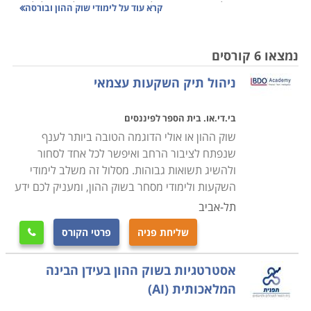
ההון היא תנאי לבסיס רחב של התמחויות, החל ממסלולי
קרא עוד על
לימודי שוק ההון ובורסה
לימוד מרקע כללי לניהול נכון של ההכנסות הפרטיות
והמשפחתיות, וכלה בהתמחויות ממוקדות לאנשי מקצוע.
נמצאו 6 קורסים
ניהול תיק השקעות עצמאי
למי זה מתאים
קורס בשוק ההון או הבורסה מיועד לכל מי שמעוניין להבין
בי.די.או. בית הספר לפיננסים
את הענף באופן מובנה ושיטתי. בבחירת מוסד הלימוד כדאי
שוק ההון או אולי הדוגמה הטובה ביותר לענף
לבחור במוסד לימודים שמכשיר יועצים ומשקיעים, מקנה
שנפתח לציבור הרחב ואיפשר לכל אחד לסחור
יכולות מסחר וניהול תיקי השקעות. לימוד שוק ההון נוגע
ולהשיג תשואות גבוהות. מסלול זה משלב לימודי
בתחומים רבים, ובתי השקעות שונים מציעים אפשרות
השקעות ולימודי מסחר בשוק ההון, ומעניק לכם ידע
להכיר את מאפייני השוק תוך ביצוע סימולציות בפיקוח של
תל-אביב
מרצי המכללה, תוך התנסות בנעשה בחדרי ההשקעות בזמן
שליחת פניה
פרטי הקורס

אמת. יתרון בולט של שיטת לימוד כזו הוא הקפיצה למים
הקרים של התחום. לחוששים נאמר כאן כי מדובר בתהליך
אסטרטגיות בשוק ההון בעידן הבינה
מובנה שנעשה תוך כדי פיקוח הדוק של מצילים, כלומר יועצי
המלאכותית (AI)
ההשקעות המנוסים של בתי ההשקעות ומרצי הקורסים.