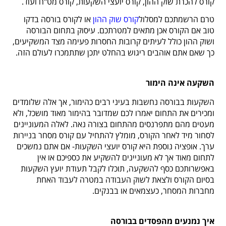
קורס להכרת שוק ההון, קורס יועצי השקעות, קורס מט"ח ועוד.
טרם הרשמתכם למסלול
קורס שוק ההון
או לקורס בורסה בדקו
טוב אם הקורס אכן מתאים למטרתכם. עיסוק בתחום הבורסה
ושוק ההון כולל לעיתים קרובות החסרות פעימה מצד המשקיעים,
כך שאם אתם אוהבים ריגוש בהחלט יתכן שתתמכרו לעולם הזה.
השקעה אינה הימור
השקעות בבורסה נחשבות בעיני רבים כהימור, אך אלה שלומדים
ומכירים את התחום יאמרו לכם שמדובר בהימור מאוד מושכל, ולא
מעטים מהם מתפרנסים מהתחום בצורה נאה. לאלה המעוניינים
לסחור מיד לאחר הקורס, מומלץ להתחיל עם קורס מסחר בניירות
ערך. אופציה נוספת היא קורס יועצי השקעות- אם אתם נמשכים
לתחום מאוד אך לא מעוניינים להשקיע את כספיכם או אין
באפשרותכם כסף להשקעה, תוכלו לקבל תעודת יועץ השקעות
בסיום הקורס ולצאת לשוק העבודה במטרה לעבוד האחת
מחברות המסחר, כעצמאים או בבנקים.
איך נמנעים מהפסדים בבורסה