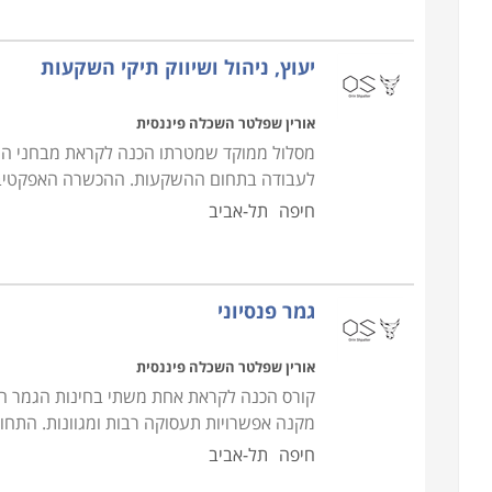
ל-500 ש"ל, כך שכדאי לדעת מה הצרכים שלך כתלמיד
מקיף יותר. מסלול לימודים זה מוצע במכללות ובתי ספ
יעוץ, ניהול ושיווק תיקי השקעות
שניתן למעשה למצוא מסגרת שתתאים כמעט לכל אחד מ
קורס רציני ואיכותי יכשיר אתכם לא רק לקראת בחינות
אורין שפלטר השכלה פיננסית
מקצועיים וטובים יעזור לכם למצוא את מקומכם בתחום ו
מסלול ממוקד שמטרתו הכנה לקראת מבחני הה
יועצי השקעות ניתן למצוא בבאר שבע, תל אביב, ירושלי
לעבודה בתחום ההשקעות. ההכשרה האפקטיבית
חיפה
תל-אביב
גמר פנסיוני
אורין שפלטר השכלה פיננסית
קורס הכנה לקראת אחת משתי בחינות הגמר הנחו
מקנה אפשרויות תעסוקה רבות ומגוונות. התחו
חיפה
תל-אביב