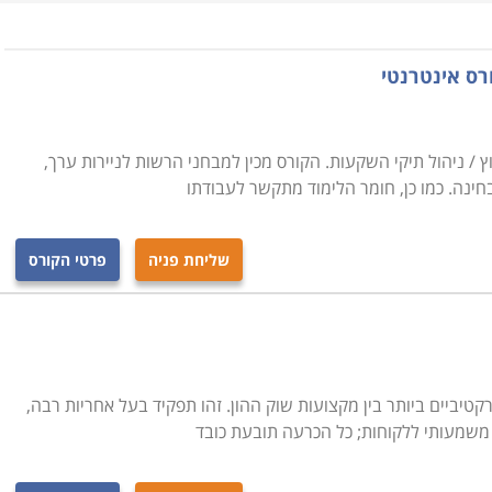
אורטי ומעשי בכלים פיננסיים דוגמת מניות, אופציות, אגרות חוב
ורס אינטרנטי
חסר. כמו כן נלמדים מושגי יסוד חיוניים כמו בכל קורס בשוק
, אתיקה מקצועית, שיטות מסחר והגדרת צרכי הלקוח.
ץ / ניהול תיקי השקעות. הקורס מכין למבחני הרשות לניירות ערך,
ינה. כמו כן, חומר הלימוד מתקשר לעבודתו
שליחת פניה
פרטי הקורס
טיביים ביותר בין מקצועות שוק ההון. זהו תפקיד בעל אחריות רבה,
משמעותי ללקוחות; כל הכרעה תובעת כובד