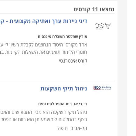
מה כוללים הלימודים
נמצאו 11 קורסים
בסיס הקורס הוא לימוד שוק ההון וצדדיו השונים, רקע תי
דיני ניירות ערך ואתיקה מקצועית - ק
אגרות חוב להמרה, מכשירים פיננסיים עתידיים ומכירה ב
ההון, מתחומי הכלכלה, החשבונאות, מימון וסטטיסטיקה
אורין שפלטר השכלה פיננסית
אחד מקורסי היסוד הנחוצים לקבלת רשיון לייעו
חומרי הלימוד תואמים את השאלות הקיימות בבח
קורס אינטרנטי
ניהול תיקי השקעות
בי.די.או. בית הספר לפיננסים
ניהול תיקי השקעה הוא מבין המבוקשים והאטרק
רצוף בהחלטות שמשמעותן הוא רווח או הפסד 
תל-אביב
חיפה