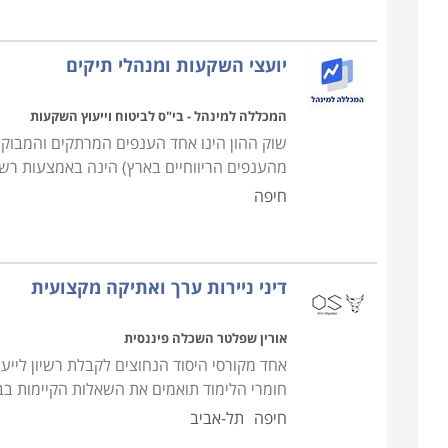
יועצי השקעות ומנהלי תיקים
המכללה למינהל - בי"ס לביטוח וייעוץ השקעות
שוק ההון הינו אחד הענפים המרתקים והמבוקש
מהענפים הריווחיים בארץ) הינה באמצעות רשיו
כדי לעסוק מעשית בתחום, נדרש מעבר של בחינות הרשו
חיפה
תיקים. נושא זה מחייב תקן מסודר, משום שמדובר באחריו
בו. גם לאחר הבחינות נדרשת תקופת סטאז' טרם שמתחי
בדקו היטב את ותק המוסד, טיב ואיכות המרצים, בררו מה
דיני ניירות ערך ואתיקה מקצועית
למוסדות אחרים. בנוסף, מומלץ לשאול ולוודא מהו מש
אורין שפלטר השכלה פיננסית
קהל היעד
אחד מקורסי היסוד הנחוצים לקבלת רשיון לייעו
אין צורך בידע מוקדם בתחום, אך מכיוון שמדובר במסלו
חומרי הלימוד תואמים את השאלות הקיימות בבח
שמבקש לרכוש לעצמו הכשרה תעסוקתית מסודרת, ולא ס
חיפה
תל-אביב