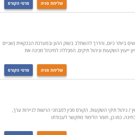
שליחת פניה
פרטי הקורס
ים ביותר כיום, והדרך להשתלב בשוק ההון ובמערכת הבנקאית (שניים
ן ייעוץ השקעות וניהול תיקים. המכללה למינהל מכינה את
ת לניירות ערך לשם קבלת רשיון יועץ השקעות או מנהל
ת רבה על סכומי כסף גדולים, ואין מקום לטעויות או לחובבנים
שליחת פניה
פרטי הקורס
לים לעבוד באופן עצמאי. בבואכם לבחור את מוסד הלימודים
ו ניסיונם בתחום, עברו על היקף תכנית הלימודים והשוו אותה
ך הזמן שמוקדש לתרגול מעשי בשטח.
ץ / ניהול תיקי השקעות. הקורס מכין למבחני הרשות לניירות ערך,
ל מקצועי מלא, מקיף, ולפעמים גם קצת מתיש, הוא מיועד למי
ינה. כמו כן, חומר הלימוד מתקשר לעבודתו
תם לקבל ידע כללי במסגרת קורס בשוק ההון. בעלי תארים
אקדמיים בתחומי כלכלה, מנהל עסקים או חשבונאות יהיו זכאים לפטורים והקלות. היקף הלימודים משתנה, ונע בין 200