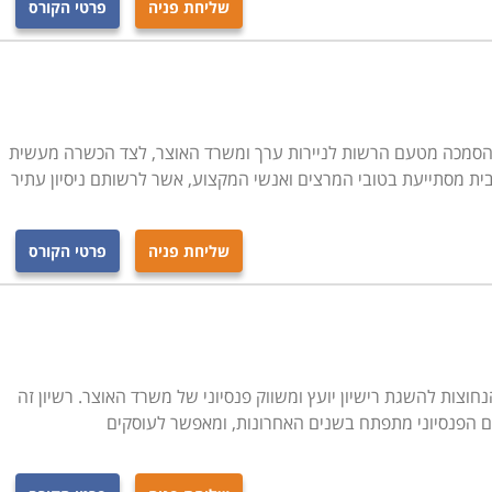
שליחת פניה
פרטי הקורס
, מהן יכולות הקליטה וההבנה שלך, כדי לבחור בקורס מזורז או
ר רבים, לצד בתי השקעות שונים שהקימו מערכי הכשרה, כך
בחינת השעות הזמינות עבורו.
 ההסמכה, אלא גם לקראת עיסוק פרקטי במקצוע. קבלת כלים
לימוד במוסד מוכר מבטיח לכך אפשרויות תעסוקה טובות. קורס
סמכה מטעם הרשות לניירות ערך ומשרד האוצר, לצד הכשרה מעשית
ם ובערים רבות נוספות ברחבי הארץ.
 מסתייעת בטובי המרצים ואנשי המקצוע, אשר לרשותם ניסיון עתיר
שליחת פניה
פרטי הקורס
צות להשגת רישיון יועץ ומשווק פנסיוני של משרד האוצר. רשיון זה
ם הפנסיוני מתפתח בשנים האחרונות, ומאפשר לעוסקים