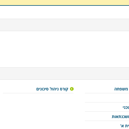
 משפחה
קורס ניהול סיכונים
כני
משכנתאות
ת א'