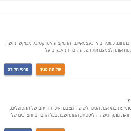
עות תכנון נכון, חשוב לפנות לאנשי מקצוע ואילו הם הגננים,
ולל בגינות ופארקים. הם מכירים את כל סוגי הצמחים והיכן טוב
ות תוך ניצולם בדרך הטובה ביותר, כך שאדריכלי הנוף והגננים
 שונות על מנת לעצב ולדאוג לתחזוקה השוטפת.
 בתחום, כשכירים או כעצמאיים. זהו מקצוע אטרקטיבי, מבוקש ומושך.
פח אותו ולצמצם את הפגיעה בו. המאבקים על
בבחינת אחזקה שוטפת של הגינה, אדריכלות נוף הוא תכנון של
כרות או על טיילות נוף במרחב הציבורי ושטחים מתחת לכיפת
שליחת פניה
פרטי הקורס
שו הסבה ומציעות שירותי אדריכלות נוף לתכנון ועיצוב הגינה
ת מזרקות , הקמת בריכות נוי ותכנון צמחיה שהיא חסכונית במים
יבוריים ופרטיים בגלל המחסור במים בארץ.
ה
ל חיינו, העיצוב של הגינה שלנו באמצעותם ותכנון הסביבה בה
סתייעת במלאכת הגינון לשיפור מצבם ואיכות חייהם של המטופלים,
י, וזאת מתוך גישה הוליסטית, המתחשבת בכל הרבדים והצרכים של
 מחובר לטבע ולחשיבותם של הצמחים והעצים באוויר שאנו