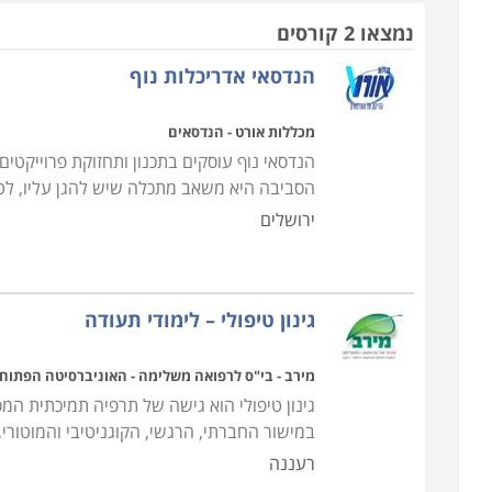
על מנת לקבל גינה ציבורית מתוכננת בצורה יפה ובאמצ
נמצאו 2 קורסים
הם אלה שיודעים טוב את המקצוע, וכיצד להעניק טיפול כ
הנדסאי אדריכלות נוף
לשתול אותם. הגננים יודעים לתכנון את התשתיות הקיימ
עובדים במשולב. הגננים מועסקים ע"י מועצות ועיריות
מכללות אורט - הנדסאים
הנדסאי נוף עוסקים בתכנון ותחזוקת פרוייקטים
ההבדל בין גינון לאדריכלות נוף
הסביבה היא משאב מתכלה שיש להגן עליו, לט
ההבדל בין השניים הינו משמעותי, הגינון הוא יותר 
ירושלים
המרחב הפתוח, האדריכלות נוף קשורה גם בתכנון כי
השמים ובחצרות מוזיאונים ועוד. הרבה חברות גינון ע
הפרטית, בניית מסלעות ושילוב הצמחים הנכונים , בניי
גינון טיפולי – לימודי תעודה
או הקמת דשא סינטטי שהוא היום מאוד פופולרי בגנים צ
ההשפעה של אדריכלות נוף על חיינו
מירב - בי"ס לרפואה משלימה - האוניברסיטה הפתוח
לעתים בלי שאנו מודעים לכך, תחומים אלו משפיעים ע
גינון טיפולי הוא גישה של תרפיה תמיכתית המ
במישור החברתי, הרגשי, הקוגניטיבי והמוטור
אנו חיים משלבים בין הטבע לאדם. האדם תמיד היה
רעננה
נושמים.