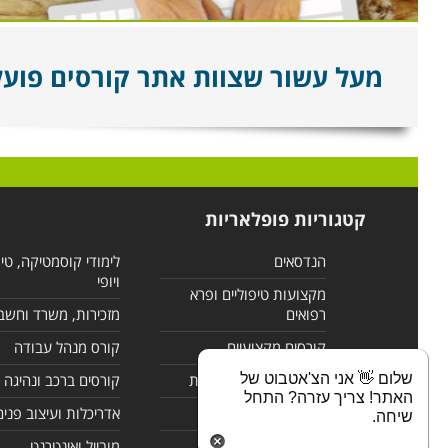
מעל עשור שצוות אתר קורסים פועל ל
קטגוריות פופלאריות
הנדסאים
לימודי קוסמטיקה, טי
ויופי
מקצועות טיפוליים ופרא
רפואים
מזכירות, משרד וחשב
קורסים מקצועיים
קורס מנהל עבודה
שלום 👋 אני הצ'אטבוט של
לימודי מחשבים ורשתות
קורסים ברכב ונהיגה
האתר! צריך עזרה? התחל
קורסים בניהול
אדריכלות ועיצוב פנים
שיחה.
לימודי שפות
מובייל ואינטרנט