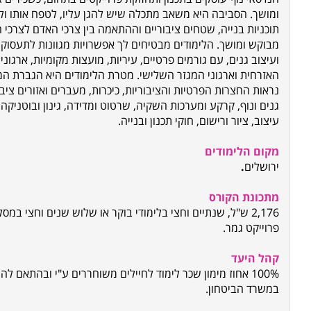
ומושך. הסביבה היא משאב מתכלה שיש להגן עליו, לטפח אותו ו
תוכניות בנייה, שטחים ציבוריים וההתאמה בין צרכי האדם לצרכי
מבוקש ומושך. הלימודים מבטיחים לך אפשרויות מגוונות לתעסוקה
ועיצוב גנים, עם גורמים פרטיים, עיריות, מועצות מקומיות, ארג
האזרחית וארגוני המגזר השלישי. מטרת הלימודים היא הגברת המ
נראות החצרות הפרטיות והציבוריות, כיכרות, מעברים ואזורים ציבו
גנים ונוף, קרקע ומערכות השקיה, שרטוט ומדידה, גינון ובוטניקה,
עיצוב, ציור ורישום, חוקי תכנון ובנייה.
מקום הלימודים
ירושלים
.
מתכונת הקורס
2,176 ש"ל, שנתיים וחצי בלימודי בוקר או שלוש שנים וחצי במ
פרוייקט גמר.
קהל היעד
100% אחוז מימון שכר לימוד לחיילים משוחררים ע"י ובהתאם 
במשרד הביטחון.