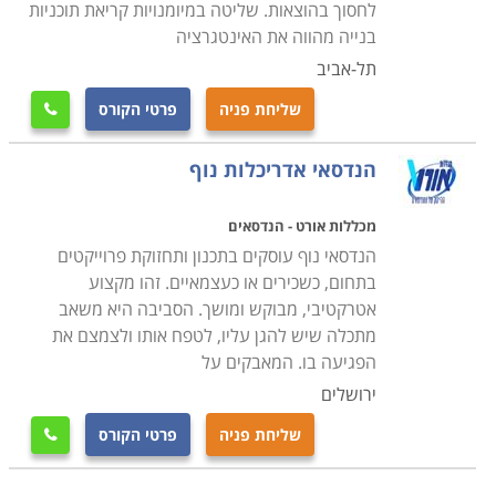
רשאים לעסוק באופן עצמאי בתכנון אדריכלי של מבנים, אבל
לחסוך בהוצאות. שליטה במיומנויות קריאת תוכניות
בנייה מהווה את האינטגרציה
רק עד ארבע קומות. לימודי אדריכל פנים עוסקים בתכנון
תל-אביב
פנים הבית וחלוקת החללים שבו. מעצבי פנים אינם רשאים
לחתום על תוכניות, אך לומדים כיצד לבצען וכיצד לתכנן
שליחת פניה
פרטי הקורס

שיפוץ מבנה.
אדריכלות הנוף עוסקת בתכנונם של מרחבים פתוחים
הנדסאי אדריכלות נוף
ציבוריים או פרטיים כמו גינות, פארקים, כיכרות ושאר
מרחבים עירוניים, וזאת תוך התחשבות ביחס שמתקיים בין
מכללות אורט - הנדסאים
הנדסאי נוף עוסקים בתכנון ותחזוקת פרוייקטים
המבנים לקרקע, לנוף והסביבה העירונית לבין האוכלוסיה
בתחום, כשכירים או כעצמאיים. זהו מקצוע
המתגוררת במקום.
אטרקטיבי, מבוקש ומושך. הסביבה היא משאב
מתכלה שיש להגן עליו, לטפח אותו ולצמצם את
הלימודים מתקיימים במכללות ובאוניברסיטאות שונות בארץ,
הפגיעה בו. המאבקים על
בהתאם למסלולים הרבים והמבוקשים שבהם. כך ניתן
ירושלים
למצוא לימודי אדריכלות בירושלים, קורסים בתל אביב,
שליחת פניה
פרטי הקורס

בחיפה, בדרום, במרכז ועוד.