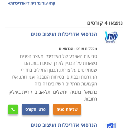
ותכנון ערים. עם זאת, כאשר אומרים "אדריכל", הכוונה היא
קרא עוד על
לימודי אדריכלות
עדיין בדרך כלל לאדריכל מבנים.
הבניית בתים, עיצוב פנים וחוץ, הקמת מבנים בתצורות
נמצאו 4 קורסים
וסגנונות שונים, ועל פי צרכים ייעודיים הם אבני היסוד של
הנדסאי אדריכלות ועיצוב פנים
לימודי אדריכלות באשר הם. אדריכלים ממונים על תכנון
מבנים בהתאם לכל הדרישות שלהם וליווי בעת הביצוע
מכללות אורט - הנדסאים
עצמו. בין ומדובר בבית פרטי, במשרד, במבנה ציבורי,
טביעות האצבע של האדריכל ומעצב הפנים
בשיפוץ או בבניה מחודשת, תמיד יש צורך בארכיטקט
נשארות על הבניין לאורך שנים רבות. הם
שיבצע את התכנון לפרטיו ולא ישאיר דבר ליד
שמחליטים על צורתו, תכנון החללים בחדרי
המקרה. מסלול לימודים זה מיועד לאנשים שיש להם ראייה
המדרגות ובבתים, בטיחות המבנה ועמידותו. אלו
מרחבית טובה והבנה טובה של הסביבה לצד יצירתיות
מקצועות מרתקים השלובים זה בזה
וגמישות מחשבתית שיכולה להתאים את הכללים הנוקשים
כרמיאל
נתניה
ירושלים
תל-אביב
קריית ביאליק
לצרכי כל לקוח ולקוח באופן אישי.
רחובות
שליחת פניה
פרטי הקורס

לימודי אדריכלות לתואר "בוגר באדריכלות" (
B.Arch
)
אורכים חמש שנים אשר אחריהן מוענק רישוי רשמי. נדרשות
הנדסאי אדריכלות ועיצוב פנים