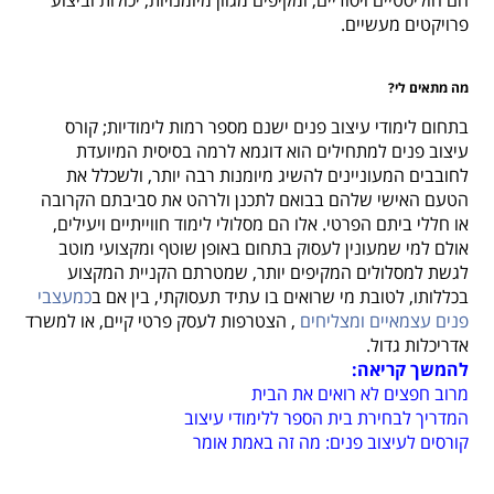
הם הוליסטיים ויסודיים, ומקיפים מגוון מיומנויות, יכולות וביצוע
פרויקטים מעשיים.
מה מתאים לי?
בתחום לימודי עיצוב פנים ישנם מספר רמות לימודיות; קורס
עיצוב פנים למתחילים הוא דוגמא לרמה בסיסית המיועדת
לחובבים המעוניינים להשיג מיומנות רבה יותר, ולשכלל את
הטעם האישי שלהם בבואם לתכנן ולרהט את סביבתם הקרובה
או חללי ביתם הפרטי. אלו הם מסלולי לימוד חווייתיים ויעילים,
אולם למי שמעונין לעסוק בתחום באופן שוטף ומקצועי מוטב
לגשת למסלולים המקיפים יותר, שמטרתם הקניית המקצוע
בכללותו, לטובת מי שרואים בו עתיד תעסוקתי, בין אם ב
כמעצבי
פנים עצמאיים ומצליחים
, הצטרפות לעסק פרטי קיים, או למשרד
אדריכלות גדול.
להמשך קריאה:
מרוב חפצים לא רואים את הבית
המדריך לבחירת בית הספר ללימודי עיצוב
קורסים לעיצוב פנים: מה זה באמת אומר