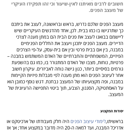
חשובים לרבים מאיתנו לאין-שיעור וכי זהו תפקידו העיקרי
של מעצב הפנים.
מעצב הפנים שלכם נדרש, בראש ובראשונה, לעצב את ביתכם
כך שתרגישו בו כמו בבית. לכן, אחד מהדגשים העיקריים שיש
ליישמם בבואנו לעצב את פנים הבית הם במתן מענה לצרכי
הדיירים. מעצב הפנים יתכנן ויעצב את החללים הפנימיים
במבנה, בין אם בבית פרטי ובין אם בית-עסק, על-פי הצרכים
הפיזיים, המשפחתיים והחברתיים של האדם המשתמש במבנה –
פרטיות, נוחות, מצבו של האדם המתגורר בו, כמו גם בהשפעת
גורמים בסיסיים ביותר, כגון גישה נוחה לאביזרים. עיקרון חשוב
אחר לעיצוב הפנים הוא מתן מענה לפי מגבלות פיזיות הקיימות
במבנה, ופה מקצועיותו של המעצב נבחנת. דגש נוסף כמובן הוא
על האסתטיקה, הסגנון, הצבע, תוך ביטוי התפישה הרעיונית של
המעצב.
יסודות המקצוע
בראשיתו,
לימודי עיצוב הפנים
היה חלק מעבודתו של ארכיטקט או
אדריכל המבנה, ועד למאה ה-20 היה מדובר במקצוע אחד; אך אז