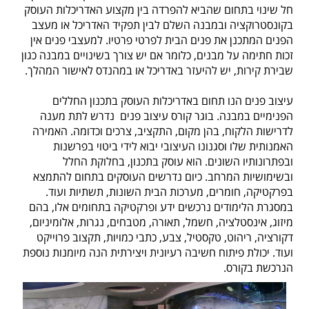
חל שינוי בתחום שהביא להפרדה בין מקצוע האדריכלות העוסק
בקונסטרוקציה ובמבנה השלם לבין תפקיד האדריכל או מעצב
הפנים המתכנן את פנים הבית לפרטי פרטיו. למעצבי פנים אין
זכות חתימה על מבנים, כלומר אם יש צורך בשינויים במבנה כגון
שבירת קירות, יש להיעזר באדריכל או במהנדס לאישור המהלך.
עיצוב פנים הנו תחום באדריכלות העוסק בתכנון החללים
הפנימיים במבנה. בוגר קורס עיצוב פנים נדרש לתת מענה
לדרישות הלקוח, בהן מקום, התקציב, צרכים וכדומה. האמירה
האמנותית שלו וסגנונו העיצובי יבוא לידי ביטוי בפרשנות
ובפתרונותיו השונים. הוא עוסק בתכנון, בחלוקת החלל
ובשימושיות המרחב. כיום נדרשים העוסקים בתחום להתמצא
בפרקטיקה, חומרים, מערכות הבית השונות, תשתיות ועוד.
במסגרת הלימודים נרכשים ידע ופרקטיקה בתחומים אלו, בהם
מיזוג, אינסטלציה, חשמל, תאורה, מטבחים, נגרות, אלומיניום,
דקורציה, ריהוט, טקסטיל, צבע, כתבי כמויות, תקצוב פרוייקט
ועוד. יכולת פיתוח חשיבה רעיונית ויצירתית הנה מיומנות נוספת
הנרכשת בקורס.