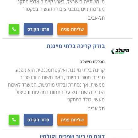
מי השתייה בישראל. בארץ קיימים אלפי מתקני
הלימודים הללו פתוחים לציבור הקהל הרחב ורובם אינם
מערכות מים במבני ציבור ותעשיה בסקטור
כוללים דרישות קדם קבלה או תנאים שונים של קבלה למעט
תל-אביב
אותם קורסים מקצועיים בתחום כמו קורס ניהול אחזקה,
שליחת פניה
פרטי הקורס

דיגום מי שתייה.
בודק קרינה בלתי מייננת
מכללת מישלב
קרינה בלתי מייננת ואלקטרומגנטית הוא מפגע
סביבת מסוכן במיוחד, וזאת משום היותו סכנה
ממשית, אך נסתרת ובלתי מורגשת. המשרד לאיכות
הסביבה שם דגש על התחום במודעות ובטיפול
מעשי, כולל במתקני
תל-אביב
שליחת פניה
פרטי הקורס

דוגם מי ביוב שפכים וקולחין