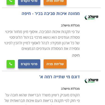
שליחת פניה
פרטי הקורס

אחראית יותר לעתיד, ולקיים מערכות נוקשות יותר של בקרה
ותקנים, כדי לא לחזור על שגיאות העבר וההווה.
ממונה איכות סביבה בכיר - חיפה
קשה להקל ראש בחשיבות איכות הסביבה כאחד הנושאים
המרכזיים ביותר שיעסיקו את כולנו בשנים הבאות, בעיקר
מכללת מישלב
משום השלכות שינויי מזג האוויר בתוצאה מהשינויים
על פי תקנות איכות הסביבה. איסוף מיון מחזור ופינוי
הגלובליים, וההשפעות הדרמטיות שמגמה הרסנית זו
פסולת ועודפים הוא נושא מרכזי בניהול הלוגיסטי
של כל ארגון תפקידו: לנהל לאסוף למיין ולהכין לפינוי
תשפיע על חיי כל אחד ואחת מאיתנו. מרכזיות הנושא
ומסירה את הפסולת והעודפים הנמצאים
מקדמת אותו לטוב ולרע מתחום צר הנוגע למשוגעים לדבר,
חיפה
למערך שלם של צרכים, מיומנויות, פתרונות ומקצועות
חדשים שעוד יעסיקו רבים. משום כל זאת, קל מאוד להבין
שליחת פניה
פרטי הקורס

למה איכות הסביבה תהיה כנראה אחד המקצועות
דוגם מי שתייה רמה א'
הרלוונטיים ביותר כבר בעתיד הקרוב, ונושא שיעסיק את
כולנו יותר ויותר בטווח הנראה לעין.
מכללת מישלב
הקורסים פונים לקהל המתעניינים הרחב ולכל מי שאכפת
הקורס מעניק רשיון משרד הבריאות שהוא חובה על
להם מסביבתם ומכדור הארץ בכלל, כל אלה המודאגים
פי חוק לפי תקנות בריאות העם איכות תברואתית של
מהדרדרות המצב ומעוניינים לרכוש ידע ואמצעים לשיפורו.