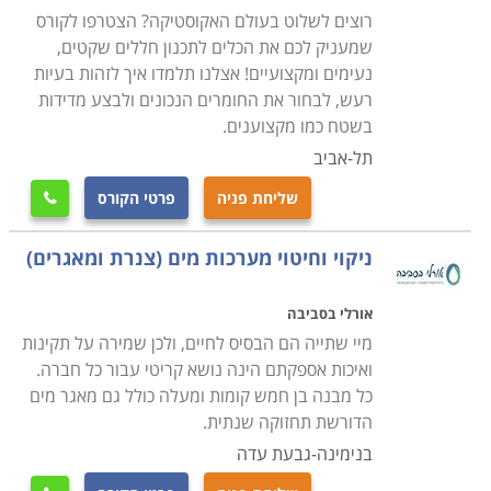
מידע כיצד מטפלים בפסולת ומחזור, מרכיבי הבניה הירוקה,
רוצים לשלוט בעולם האקוסטיקה? הצטרפו לקורס
שמעניק לכם את הכלים לתכנון חללים שקטים,
עמידה בתקנים שהולכים ומחמירים, ועוד נושאים מעניינים
נעימים ומקצועיים! אצלנו תלמדו איך לזהות בעיות
בתחום. ברוב הקורסים יידרשו המשתתפים להכין פרוייקטים
רעש, לבחור את החומרים הנכונים ולבצע מדידות
של תכנון ירוק בנושא הקורס.
בשטח כמו מקצוענים.
תל-אביב
למי כדאי
שליחת פניה
פרטי הקורס

בעבר היו לימודי איכות הסביבה תחום השמור כמעט
בלעדית לאלו ששמירת הסביבה והטבע קרובים לליבם,
ניקוי וחיטוי מערכות מים (צנרת ומאגרים)
וביקשו ללמוד את הנושא מתוך עניין וסקרנות, אלא שלמרבה
חוסר המזל, השנים הרבות בהן כל המין האנושי לא ייחס
אורלי בסביבה
חשיבות לעניין, חוזרות אלינו היום בסיבוב נקמה של הטבע.
מיי שתייה הם הבסיס לחיים, ולכן שמירה על תקינות
ההתחממות הגלובלית והזיהום הסביבתי של הים והקרקע
ואיכות אספקתם הינה נושא קריטי עבור כל חברה.
מציב משברים מעשיים ואסטרטגיים שילוו אותנו ואת
כל מבנה בן חמש קומות ומעלה כולל גם מאגר מים
האנושות כולה בטווח המיידי, וביתר שאת גם בדורות הבאים.
הדורשת תחזוקה שנתית.
ההכרה המאוחרת בנזקים שכבר גרמנו, מחזקת את הצורך
בנימינה-גבעת עדה
לשקם את מה שניתן, להציל את מה שנותר, להתוות מדיניות