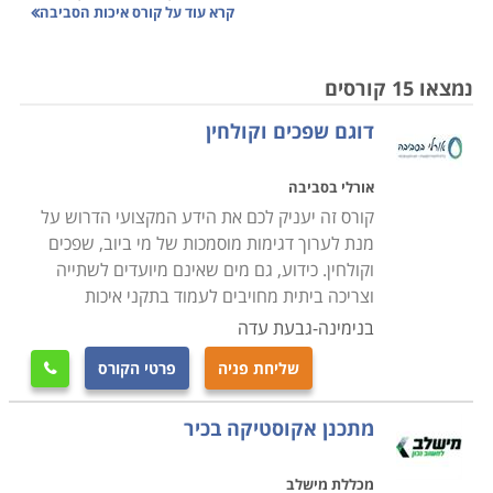
קרא עוד על
קורס איכות הסביבה
רעש ושל המדינה בנושא זיהום אוויר, פיתוח כבישים
ותעשייה, נזקי קרינה ובעוד נושאים רבים העלתה את
השאלה - כיצד ניתן לפתור את הבעיות האלו לאורך זמן ועם
נמצאו 15 קורסים
מחשבה שנשאיר סביבה בריאה וירוקה גם לילדנו ונכדינו.
דוגם שפכים וקולחין
ואכן אלו הנושאים הנלמדים בקורס איכות הסביבה בעזרת
כלים אינדיבידואלים לשיפור התנאים הסביבתיים ועמידה
אורלי בסביבה
בתקנות המחייבות בתחום רגיש זה.
קורס זה יעניק לכם את הידע המקצועי הדרוש על
מנת לערוך דגימות מוסמכות של מי ביוב, שפכים
מה לומדים
וקולחין. כידוע, גם מים שאינם מיועדים לשתייה
וצריכה ביתית מחויבים לעמוד בתקני איכות
התכנים הנלמדים בקורסים בתחום נוגעים למציאות
בנימינה-גבעת עדה
האקולוגית סביבנו והשפעת האדם עליה. כמו כן הם עוסקים
כמובן בחקיקה בתחום, נהלים, סמכויות ואחריות הגורמים
שליחת פניה
פרטי הקורס

העוסקים בדבר, ובעיקר מדיניות המשרד לאיכות הסביבה.
יובהרו מושגי יסוד באיכות המים ומבנה משק המים בישראל,
מתכנן אקוסטיקה בכיר
חוקים לגבי חומרים מסוכנים ועל מדידת זיהום האוויר.
הסטודנטים ילמדו על רעשים והפרעות אקולוגיות ויינתן
מכללת מישלב