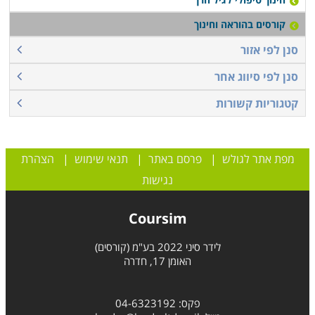
קורסים בהוראה וחינוך
סנן לפי אזור
סנן לפי סיווג אחר
קטגוריות קשורות
מפת אתר לגולש
|
פרסם באתר
|
תנאי שימוש
|
הצהרת
נגישות
Coursim
לידר סיני 2022 בע"מ (קורסים)
האומן 17, חדרה
פקס: 04-6323192