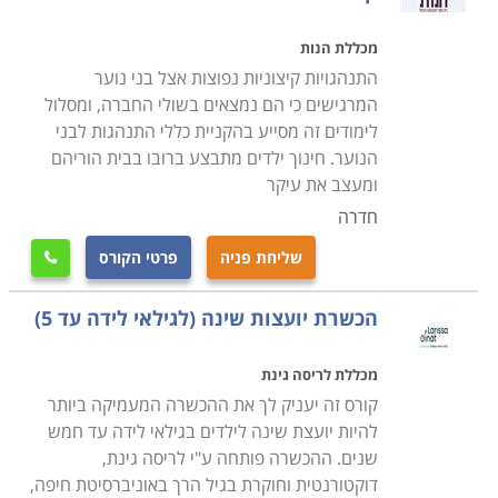
מכללת הנות
המתעניינים בלימודי חינוך והוראה, יוכלו למצוא חוגים לתואר
התנהגויות קיצוניות נפוצות אצל בני נוער
או קורסים נפרדים בסוגיות חינוכיות שונות, במכללות ייעודיות
המרגישים כי הם נמצאים בשולי החברה, ומסלול
ברחבי הארץ ובמחלקות הרלוונטיות באוניברסיטאות
לימודים זה מסייע בהקניית כללי התנהגות לבני
בירושלים, תל אביב, חיפה, באר שבע ועוד.
הנוער. חינוך ילדים מתבצע ברובו בבית הוריהם
ומעצב את עיקר
חדרה
שליחת פניה
פרטי הקורס

הכשרת יועצות שינה (לגילאי לידה עד 5)
מכללת לריסה גינת
קורס זה יעניק לך את ההכשרה המעמיקה ביותר
להיות יועצת שינה לילדים בגילאי לידה עד חמש
שנים. ההכשרה פותחה ע"י לריסה גינת,
דוקטורנטית וחוקרת בגיל הרך באוניברסיטת חיפה,