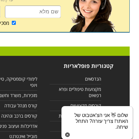
מסכי
קטגוריות פופלאריות
הנדסאים
לימודי קוסמטיקה, טי
ויופי
מקצועות טיפוליים ופרא
רפואים
מזכירות, משרד וחשב
קורסים מקצועיים
קורס מנהל עבודה
שלום 👋 אני הצ'אטבוט של
לימודי מחשבים ורשתות
קורסים ברכב ונהיגה
האתר! צריך עזרה? התחל
קורסים בניהול
אדריכלות ועיצוב פנים
שיחה.
לימודי שפות
מובייל ואינטרנט