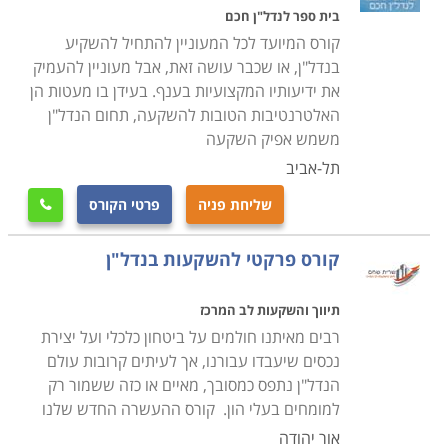
פרטיים, שמבקשים להשקיע את הכנסתם הפנויה באפיק
בית ספר לנדל"ן חכם
כלכלי מניב, ולרכוש נכסים שייצרו הכנסה שוטפת בצורת
קורס המיועד לכל המעוניין להתחיל להשקיע
שכירות, בד בבד לעליית ערכם בהתאם לעליות המתמשכות
בנדל"ן, או שכבר עושה זאת, אבל מעוניין להעמיק
את ידיעותיו המקצועיות בענף. בעידן בו מעטות הן
בשוק.
האלטרנטיבות הטובות להשקעה, תחום הנדל"ן
משמש אפיק השקעה
השקעות בנדל"ן שופעות בהזדמנויות, והן גם יחסית אפיק
תל-אביב
בטוח לאורך זמן. בית שנקנה היום כמעט ודאי שישביח את
ערכו בטווח של שלושים שנה, אולם מרבית המשקיעים
שליחת פניה
פרטי הקורס

מעוניינים ברווח מהיר יותר, החזר זריז יותר על ההון, או
קורס פרקטי להשקעות בנדל"ן
מינוף הנכסים שנרכשו. לשם כך יש לדעת לזהות ולאתר
בחוכמה את ההזדמנויות האטרקטיביות לקנייה אשר תצדיק
תיווך והשקעות לב המרכז
עצמה בטווח יעיל יותר.
רבים מאיתנו חולמים על ביטחון כלכלי ועל יצירת
רבים המעוניינים ללמוד קורס השקעות בשוק ההון, בוחרים
נכסים שיעבדו עבורנו, אך לעיתים קרובות עולם
בסופו של דבר דווקא להתמקד בלימודי שוק הנדל"ן, אשר
הנדל"ן נתפס כמסובך, מאיים או כזה ששמור רק
מקנה להם כלים מתקדמים ומפתח את יכולתם להשקיע
למומחים בעלי הון. קורס ההעשרה החדש שלנו
בתבונה ובאחריות ליצירת רווחים בטוחים יחסית. במסגרת
אור יהודה