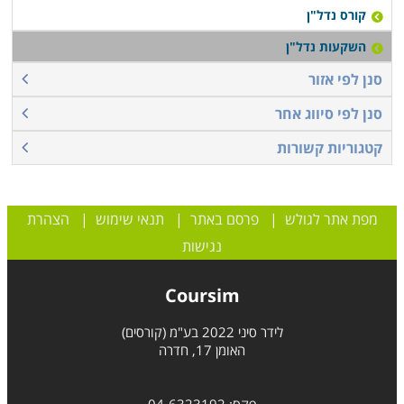
פתח תקווה, כפר סבא ובערים נוספות ברחבי הארץ.
קורס נדל"ן
השקעות נדל"ן
סנן לפי אזור
סנן לפי סיווג אחר
קטגוריות קשורות
מפת אתר לגולש
|
פרסם באתר
|
תנאי שימוש
|
הצהרת
נגישות
Coursim
לידר סיני 2022 בע"מ (קורסים)
האומן 17, חדרה