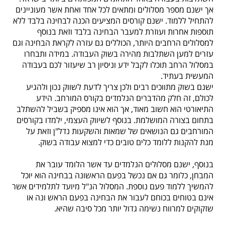
אך ישנם מספר מסלולים ומתאים לכל אחד ואחת אשר מעוניינים
להתחיל ללמוד.
ישנם קורסים המציעים הכנה לבחינה בלבד ללא
תוספות אחרות ועוזרת למעבר הבחינה בלבד וזאת בנוסף
למסלולים הרחבים היותר, הכוללים גם עזרה לקראת הבחינה וגם
עזרים למען השתלבות מהירה בשוק העבודה. במידה ותבחרו
במסלול הרחב תוכלו לקבל ידע וניסיון רב שיעזור לכם בעבודה
המעשית בעתיד.
ישנם בשוק מתווכים רבים ולכן צריך לדעת לשווק נכון ולהגיע
לכולם, זה חלק מהדברים הנלמדים בקורס המורחב. הידע
התיאורטי הוא חשוב מאוד, אך הוא אינו מספיק בשביל להשתלב
בתחום בצורה המושלמת. בנוסף לשיווק העצמי, ילמדו בקורסים
המורחבים גם הנושאים של שמאות והשקעות נדל"ן וזאת על
מנת להקנות ללומד כלים טובים כדי למצוא עבודה בשוק.
בנוסף, ישנם מסלולים הנלמדים עד אשר הלומד עובר את
המבחן, כלומר גם אם נכשל בפעם הראשונה בבחינה הוא יוכל
להמשיך ללמוד פעם נוספת. המסלול הנ"ל מיועד לתלמידים אשר
אינם בטוחים בכוחם לעבור את הבחינה בפעם הראש
ונה או
שזקוקים למרווח נשימה גדול יותר מכל סיבה שהיא.