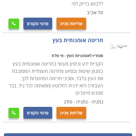
ללבוש בדיוק לפי
סדנאות מיועדות לכל אדם המעוניין להרחיב את אופקיו,
תל-אביב
ללמוד משהו החשוב לחייו, ולהרגיש שהוא עושה משהו עם
שליחת פניה
פרטי הקורס

הידע הזה. הסדנאות מיועדות להעברת ידע וליישומו בזמן
אמת בשילוב כל הנוכחים, מה שמבטיח הטמעה טובה
חריטה אומנותית בעץ
ומהירה של הידע אצל הנוכחים.
סדנאות ניתנות במגוון רחב של מוסדות ופורמטים חברתיים,
סטודיו לאומנויות העץ - חי פלח
וניתן להשתתף בהן בערים שונות ברחבי הארץ: חיפה, תל
הקניית ידע וניסיון מעשי בחריטה אומנותית בעץ
אביב, נתניה, פתח תקווה, ירושלים ובאר שבע.
במגוון שיטות ובסיוע מחרטה חשמלית המסובבת
את העץ בלבד, וסכיני חריטה המיועדות לכך.
העבודה היא ידנית לחלוטין ומתאימה לכל גיל. בכל
מפגש מייצרים
נתניה - נתניה - פולג
שליחת פניה
פרטי הקורס
