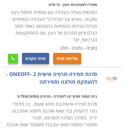
כמות משמעותית של ידע.
סטודיו לאומנויות העץ - חי פלח
התנסות פעילה בעבודה עם מפסלת לפיסול בעץ
סדנאות עשויות להתרחש במספר מודלים של העברה:
ומקבת - פטיש עץ. הכרת כלי העבודה הבסיסיים
ויצירת הצורות הבסיסיות בהתחשב באופי חומר
סדנאות קצרות של יום אחד, סדנאות דו יומיים, סדנאות
הגלם וכיוון הסיבים של העץ. עם ההתמקצעות
שבועיות, ואף סדרת סדנאות המתפרשת על פני מספר
הנרכשת, יוכל
שבועות. במסגרת הסדנאות מחולקים לנוכחים חומרי לימוד
נתניה - נתניה - פולג
רלוונטיים לרבות דפי עבודה, סיכום החומר הנלמד וכדומה
בתוך תיקייה מסודרת.
שליחת פניה
פרטי הקורס

מאפיין בולט של סדנאות הוא הלמידה וההתנסות הקבוצתית.
סדנת תפירה-תרפיה אישית ONEOFF- 2 -
בסדנאות ניתן ללמד, ליישם ולהטמיע ידע הרבה מעבר
להעתקת חולצה ותפירתה
ליכולתה של הרצאה פרונטלית המיועדת להעביר כמות
משמעותית של ידע בלבד. בסדנאות משתתפים הנוכחים
בית הספר סטיצ'ינג לתפירה - תרפיה S-TEACHING
בכל חלקי הסדנא, הם מקבלים הזדמנות ליישם את הנלמד
סדנת תפירה אישית בת חמש שעות, בה תלמדי
בזמן אמת, הם עצם, הם עם אחרים או הם לפני כולם. רבים
כיצד להעתיק בגד שאת אוהבת ולתפור אותו במו
נחשפים לסיטואציות והתנסויות חדשות בחייהם, במהלך
ידייך. במהלך הסדנה תשרטטי, תגזרי
סדנא.
ותתפרי ובסופה תצאי עם בגד משוכפל שאת אוהבת