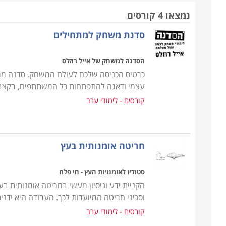
מה כוללות הסדנאות
נמצאו 4 קורסים
באופן עקרוני סדנאות כוללות את האלמנטים הבאים: ריכ
סדנת משחק למתחילים
או שורה של מרצים המעניקים לנוכחים חוויה של י
משותפים הנוכחים בתהליכים שונים, הן ברמה האישית ו
הסדנה למשחק של אייל רוזלס
כשההרצאה הפרונטלית מגיחה לפרקים על מנת להעביר
כרטיס הכניסה שלכם לעולם המשחק. סדנה מרתק
עצמי ודאגה להתפתחות כל המשתתפים, בקצב א
סדנאות עשויות להתרחש במספר מודלים של העברה: סדנ
קורסים - לימודי ערב
ואף סדרת סדנאות המתפרשת על פני מספר שבועות. ב
לרבות דפי עבודה, סיכום החומר הנלמד וכדומה בתוך תי
מאפיין בולט של סדנאות הוא הלמידה וההתנסות הקב
חריטה אומנותית בעץ
ליכולתה של הרצאה פרונטלית המיועדת להעביר כמו
חלקי הסדנא, הם מקבלים הזדמנות ליישם את הנלמד 
סטודיו לאומנויות העץ - חי פלח
נחשפים לסיטואציות והתנסויות חדשות בחייהם, במהלך
הקניית ידע וניסיון מעשי בחריטה אומנותית 
וסכיני חריטה המיועדות לכך. העבודה היא ידני
סדנאות מיועדות לכל אדם המעוניין להרחיב את אופק
קורסים - לימודי ערב
הידע הזה. הסדנאות מיועדות להעברת ידע וליישומו ב