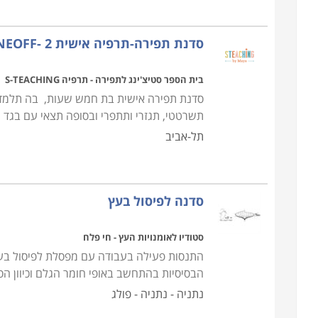
של הידע אצל הנוכחים.
סדנאות ניתנות במגוון רחב של מוסדות ופורמטים חבר
סדנת תפירה-תרפיה אישית ONEOFF- 2 -להעתקת חולצה ותפירתה
אביב, נתניה, פתח תקווה, ירושלים ובאר שבע.
בית הספר סטיצ'ינג לתפירה - תרפיה S-TEACHING
סדנת תפירה אישית בת חמש שעות, בה תלמדי 
תשרטטי, תגזרי ותתפרי ובסופה תצאי עם בגד 
תל-אביב
סדנה לפיסול בעץ
סטודיו לאומנויות העץ - חי פלח
התנסות פעילה בעבודה עם מפסלת לפיסול בעץ 
הבסיסיות בהתחשב באופי חומר הגלם וכיוון ה
נתניה - נתניה - פולג