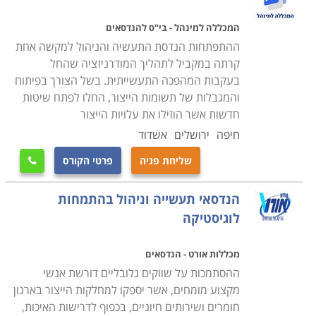
המכללה למינהל - בי"ס להנדסאים
ההתפתחות הנדסת התעשיה והניהול למקשה אחת
קרתה במקביל לתהליך המודרניזציה שהחל
בעקבות המהפכה התעשייתית. בשל הצורך בפיתוח
והמגבלות של תשומות הייצור, החלו לפתח שיטות
חדשות אשר הוזילו את עלויות הייצור
חיפה
ירושלים
אשדוד
שליחת פניה
פרטי הקורס

הנדסאי תעשייה וניהול בהתמחות
לוגיסטיקה
מכללות אורט - הנדסאים
ההסתמכות על שווקים גלובליים דורשת אנשי
מקצוע מומחים, אשר יספקו למחלקות הייצור בארגון
חומרים ושירותים חיוניים, בכפוף לדרישות האיכות,