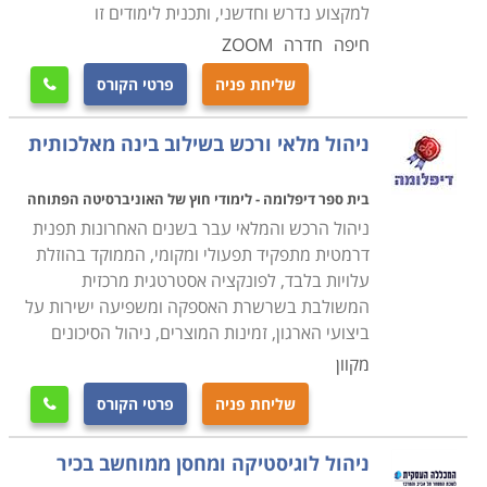
רקע בתחום, יוכל בסיום הקורס להיות מוכן לקראת עבודה
למקצוע נדרש וחדשני, ותכנית לימודים זו
בתחום, כאשר ניתן כבר במהלך הקורס לנסות ולהשתלב
חיפה
חדרה
ZOOM
במחלקות הרכש של חברות מסוימות ולהתחיל לרכוש
שליחת פניה
פרטי הקורס

ניסיון. קורס רכש ולוגיסטיקה מתקיים בכל רחבי הארץ: חיפה,
תל אביב , נתניה, כפר סבא ועוד מקומות רבים נוספים
ניהול מלאי ורכש בשילוב בינה מאלכותית
אחרים.
בית ספר דיפלומה - לימודי חוץ של האוניברסיטה הפתוחה
ניהול הרכש והמלאי עבר בשנים האחרונות תפנית
דרמטית מתפקיד תפעולי ומקומי, הממוקד בהוזלת
עלויות בלבד, לפונקציה אסטרטגית מרכזית
המשולבת בשרשרת האספקה ומשפיעה ישירות על
ביצועי הארגון, זמינות המוצרים, ניהול הסיכונים
מקוון
שליחת פניה
פרטי הקורס

ניהול לוגיסטיקה ומחסן ממוחשב בכיר