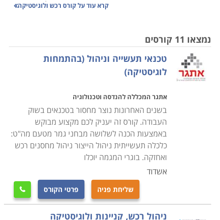
והעובדים באופן מדויק, הדורש תיאום אחיד עם כל הגורמים
קרא עוד על
קורס רכש ולוגיסטיקה
הנוגעים בדבר כך שהעסק יתפקד בצורה אופטימלית ויעילה.
נמצאו 11 קורסים
הנושאים הנלמדים בקורס הם ניהול המשאב האנושי, ניהול
טכנאי תעשייה וניהול (בהתמחות
איכות, ארגון ותפעול מלאי העסק, ניהול הצד הפיננסי,
לוגיסטיקה)
עריכת חוזים ומציאת התאמה בין הצרכים של העסק ליכולת
התקציבית, שכן עסק שאינו מנהל את הרכש באופן תקין,
אתגר המכללה להנדסה וטכנולוגיה
עשוי מהר מאוד להיקלע לקשיים שלעתים בלתי הפיכים.
בשנים האחרונות נוצר מחסור בטכנאים בשוק
העבודה. קורס זה יעניק לכם מקצוע מבוקש
הקורס אינו דורש כל ידע מוקדם, אך עם זאת נדרשת יכולת
באמצעות הכנה לשלושה מבחני גמר מטעם מה"ט:
ארגון וניהול שכן, מדובר בתפקיד עם הרבה אחריות, והבנה,
כלכלה תעשייתית ניהול הייצור ניהול מחסנים רכש
הן פיננסית והן משפטית, שכן, ככל שהארגון מורכב יותר, כך
ואחזקה. בוגרי המגמה יוכלו
יש משמעות רבה יותר לכל רכישה כמו גם לניהול המלאי
אשדוד
ולכן אמנם אין תנאי קבלה אך נדרשים כישורים אישיים על
שליחת פניה
פרטי הקורס

מנת להצליח בתפקיד מרכזי זה.
ניהול רכש, קניינות ולוגיסטיקה