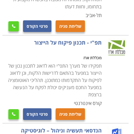
בתחומו, וחוות דעתו
תל-אביב
שליחת פניה
פרטי הקורס

תפ"י - תכנון פיקוח על הייצור
מכללת ארז
תפקידו של מערך התפ"י הוא לדאוג לתכנון נכון של
הייצור במפעל בהתאם לדרישות הלקוח, וכן לדאוג
לפיקוח על התקדמותו כמתוכנן. תהליכי האוטומציה
במפעל החכם מעניקים יכולת לפקח על הנעשה
ברצפת
קורס אינטרנטי
שליחת פניה
פרטי הקורס

הנדסאי תעשיה וניהול – לוגיסטיקה