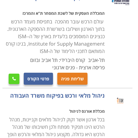
במסגרת הקורס מועברים תכנים להכנת תכנית רכש, הכנת
הצעת מחיר באופן יעיל ואפקטיבי לארגון, תהליכי משא ומתן,
המכללה העסקית של לשכת המסחר ת"א והמרכז
ניהול קשרי ושיתופי פעולה עם ספקים תוך הקפדה על כל
עולם הרכש עובר מהפכה בתפיסת מעמד הרכש
הנהלים והכללים המשפטיים בתחום הסחר והמיסוי מול
בתוך הארגון ושילובו בשרשרת ההספקה הארגונית.
כנציגים המוסמכים בלעדית בארץ של ה-ISM-
ספקים מקומיים ובינלאומיים.
Institute for Supply Management, בנינו קורס
המותאם לתכני הלימוד של ה-ISM
עבור מי מתאימים הלימודים
תל-אביב
קורס היברידי: תל אביב ובזום
קורס רכש ולוגיסטיקה אורך כשנה אחת, כאשר הוא מתנהל
פריסה ארצית - פנים ארגוני
בהתאם לתכנית של התמ"ת, והתעודה אף היא ניתנת
שליחת פניה
פרטי הקורס

מטעם התמ"ת. בסיום הקורס אפשר לעסוק במקצוע במגוון
של מקומות עבודה, שכן בכל ארגון גדול קיימת מחלקה
ניהול מלאי ורכש בפיקוח משרד העבודה
מיוחדת לרכש ולוגיסטיקה ולכן זהו מקצוע מבוקש ביותר
המתאים הן לחיילים משוחררים בתחילת דרכם המקצועית
מכללת אורנס לניהול
והן כהסבה מקצועית.
בכל ארגון אשר זקוק לניהול מלאים וקניינות, מנהל
הרכש הינו תפקיד מפתח ולכן חשיבותו של מנהל
הקורס מקנה את כל הידע הנדרש, כך גם מי שאין לו כל
הרכש היא גדולה. מקצוע ניהול המלאי והרכש הופך