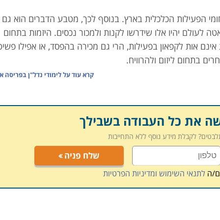
ומי הפעילות הכלכלית בארץ. בנוסף לכך, מטבע הדברים הוא גם 
ה לעולם יהיו אלו שידרשו לקנות ולמכור נכסים. היזמות בתחום
 אינם אות לקפאון בפעילות, הרי גם מכירה בהפסד, או אפילו פשי
רים בתחום ליזום ולהרוויח.
קרא עוד על
לימודי נדל"ן בפריסה א
מסחרית והכלכלית בארץ, בישראל לימודים אלו אינם נלמדים באופ
ומים משיקים, אשר אותם ניתן לרכוש במגוון מוסדות לימוד, חלקם
ים אשר מפעילים תכניות הכשרה בתחום.
שה את כל העבודה בשבילך
תלבטים? לקבלת מידע נוסף ללא התחייבות
קחים באמצעות משרד המשפטים, ההסמכות בתחום הן למעשה
שלח פניה
מחות במיסוי מקרקעין ליועצי מס, או התמחות ביזמות בענף שיכו
ם/ה
לתנאי השימוש ומדיניות הפרטיות
שרות אחרות וכלליות (כמו למשל מנהל עסקים או ראיית חשבון)