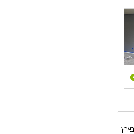
יות
ר
ולים
ל"ן
באים
בארץ