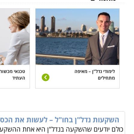
בהתאמה, קטגוריה זו באתר קורסים מציעה מגוון רחב של לימ
צעירים אשר עומדים בפני רכישת נכס, לימודים רחבי היקף
פרטניות רבות לאלו שכבר עוסקים במקצוע או בתחומים משיק
מקצועי זה, למשל שיווק ומכירה, יסודות המשפט או יזמות ו
הש
תחום הנדל"ן מאפשר ליזמים ליצור רווחים גם בעתות משבר
משבר. היתרון הגדול של הנדל"ן הוא שבמקרה הגרוע ביותר
להפסיד.
לימודי נדל"ן – מאיפה
טכנאי מכשור 
מתחילים
העתיד
בקטגוריה זו תוכלו למצוא מגוון רחב של מוסדות לימוד בכל
מגוונים כמו השבחה, ניהול משא ומתן, ייעוץ ושיווק נדל"ן.
תוכלו למצוא לימודי נדל"ן באיזור חיפה, תל אביב והמרכז, ב
השקעות נדל"ן בחו"ל – לעשות את הכסף
כולם יודעים שהשקעה בנדל"ן היא אחת ההשקעות 