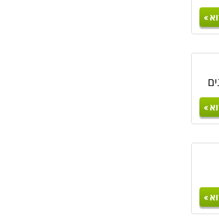
א
ים
א
א