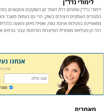
לימודי נדל"ן
לימודי נדל"ן פותחים דלת לאחד
מן השוקקים והמגוונים בתח
המגזרים העסקיים היציבים בשוק; הרי גם בעתות משבר והאט
מתאפיינת בפעילות ארוכת טווח, ואפילו מיתון והאטה כלכלית
רגל הן פעילויות מסחרית המייצרות הזדמנות עבור גורמים אח
בניגוד לחשיבותו הקריטית של שוק הנדל"ן לנפח הפעילות ה
מקיף מסודר ואקדמי, אלא כוללים מגוון התמחויות שונות בתח
ייעודיים למקצועות אלו, ואחרים הם מכללות ובתי ספר כללי
אנחנו נע
עדיין מ
ניתן לומר שמלבד תחומי ה
תיווך
ו
שמאות המקרקעין
אשר מפו
התמחויות שונות לבעלי הסמכות מקצועיות סמוכות, למשל הת
לשרת נאמנה בעלי הכשרה עסקית קודמת.
מסכי
קורס תיווך נדל"ן, או בהתמחויות הסבה המכוונות לבעלי הכ
המעניקות כלים לפעילות פרטנית במקצועות אלו.
מאמרים