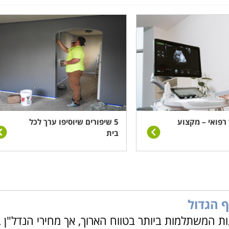
ודים בתחום, החל מסדנאות קצרות שנועדו לייעץ ולהשכיל זוגות
 שכוונתם להעניק הכשרה מלאה לעבודה בתחום, והתמחויות מקצוע
ים, ומעוניינים במיקוד מקצועי לעיסוק בשלוחות השונות של מגז
קעות
בתחום.
. למעשה מוסכמת יסוד היא שכדאי להיכנס אל הענף דווקא ברגעי
, הנכס נותר רכושכם, כך שלמעשה משקיעים לא ממונפים אינם יכ
רפואי – מקצוע
5 שיפורים שיוסיפו ערך לכל
בית
 הארץ, אשר מלמדים שפע של תחומים והתמחויות שונות בנושאי נד
 מכללות ובתי ספר בתחום ניתן למצוא בכל מקום כמעט, ובעמודים ה
חיפה ובצפון, ובעצם בכל רחבי הארץ.
 הגדול
המשתלמות ביותר בטווח הארוך, אך מחירי הנדל"ן 