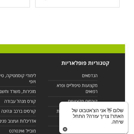
קטגוריות פופלאריות
הנדסאים
לימודי קוסמטיקה, טי
ויופי
מקצועות טיפוליים ופרא
רפואים
מזכירות, משרד וחשב
קורסים מקצועיים
קורס מנהל עבודה
שלום 👋 אני הצ'אטבוט של
לימודי מחשבים ורשתות
קורסים ברכב ונהיגה
האתר! צריך עזרה? התחל
קורסים בניהול
אדריכלות ועיצוב פנים
שיחה.
לימודי שפות
מובייל ואינטרנט