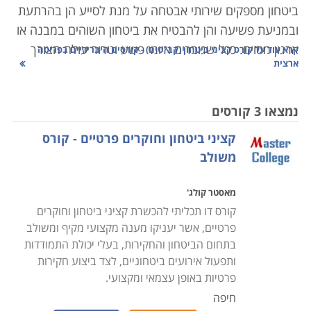
ביטחון מספקים שירותי אבטחה על מנת לסייע הן בהרתעת
ובמניעת פשיעה והן להבטיח את ביטחון השוהים במבנה או
ארגון מסוים. ככל שגוברים איומי פשע וטרור עולה הצורך
קרא עוד על
קורס קציני ביטחון (קב"טים) - קורסים היברידיים בפריסה
ארצית
באנשי ביטחון מיומנים בייחוד במקומות כגון בנקים, בתי
חולים, מסעדות, קניונים, בתי קפה ובמקומות ציבוריים
נוספים. לכן, היכולת של קצין הביטחון להשרות שלווה על
נמצאו 3 קורסים
הסובבים אותו היא קריטית לעבודתו, ותלויה רבות בידע
קציני ביטחון וחוקרים פרטיים - קורס
ובכלים העומדים לרשותו.
משולב
קורס קציני ביטחון מיועד לאנשים העוסקים באבטחה, בין
מאסטר קולג'
שמדובר באבטחת מוסדות, אבטחת קבוצות או אבטחת
קורס דו תכליתי להכשרת קציני ביטחון וחוקרים
אישים. אלו נדרשים
לכישורים
גבוהים ומיוחדים בתחום.
פרטיים, אשר יעניקו מענה מקצועי מקיף ומשולב
במרבית המקרים, הם מגיעים מרקע צבאי עשיר ביחידות
בתחום הביטחון והחקירות, בעלי יכולת התמודדות
ותפעול אירועים ביטחוניים, לצד ביצוע חקירות
צבאיות קרביות, יחידות מיוחדות, ותפקידי קצונה ביחידות
פרטיות באופן עצמאי ומקצועי.
שדה. לחילופין, יכולים קציני בטחון להגיע מרקע של עבודות
חיפה
כדוגמת משטרה, שב"כ וכו
'.