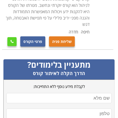
לניהול הוא קורס יוקרתי ונחשב. מטרתו של הקורס
למי מיועד הקורס
היא להקנות ידע ויכולות המאפשרות התמודדות
קורס קציני ביטחון מיועד לכל אדם המעוניין לפתח קריירה
והגנה מפני יריב פלילי על פי תפישת האבטחה, תוך
במקצוע מאתגר ומעניין בתחום. בקורס משתתפים גם
דגש
הנדרשים ללימודי רענון תקופתיים, להעשיר את ידיעותיהם,
חיפה
חדרה
ולהרחיב את יכולותיהם בעבודה. הקורס מתאים גם לאנשים
שליחת פניה
פרטי הקורס

ללא רקע בתחום אך בעלי רקע משירותם הצבאי, ולאנשים
שלא עסקו כלל בתחום עד כה, אך רוצים להיכנס לתחום זה
ולפתח את היכולות הנדרשות על מנת להצליח בו
.
מתעניין בלימודים?
הדרך הקלה לאיתור קורס
לקבלת מידע נוסף ללא התחייבות: