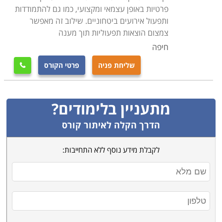
למי מיועד הקורס
פרטיות באופן עצמאי ומקצועי, כמו גם להתמודדות
קורס קציני ביטחון מיועד לכל אדם המעוניין לפתח קריירה
ותפעול אירועים ביטחוניים. שילוב זה מאפשר
צמצום הוצאות תפעוליות תוך מענה
במקצוע מאתגר ומעניין בתחום. בקורס משתתפים גם
הנדרשים ללימודי רענון תקופתיים, להעשיר את ידיעותיהם,
חיפה
ולהרחיב את יכולותיהם בעבודה. הקורס מתאים גם לאנשים
שליחת פניה
פרטי הקורס

ללא רקע בתחום אך בעלי רקע משירותם הצבאי, ולאנשים
שלא עסקו כלל בתחום עד כה, אך רוצים להיכנס לתחום זה
ולפתח את היכולות הנדרשות על מנת להצליח בו
.
מתעניין בלימודים?
הדרך הקלה לאיתור קורס
לקבלת מידע נוסף ללא התחייבות: