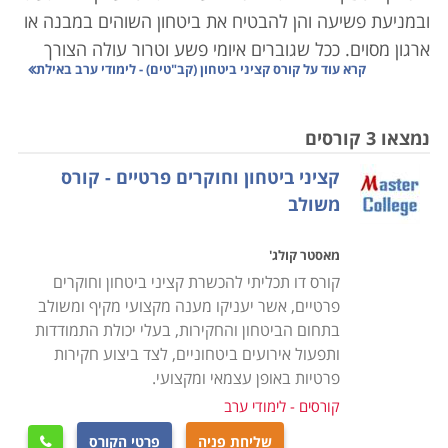
ובמניעת פשיעה והן להבטיח את ביטחון השוהים במבנה או
ארגון מסוים. ככל שגוברים איומי פשע וטרור עולה הצורך
קרא עוד על
קורס קציני ביטחון (קב"טים) - לימודי ערב באילת
באנשי ביטחון מיומנים בייחוד במקומות כגון בנקים, בתי
חולים, מסעדות, קניונים, בתי קפה ובמקומות ציבוריים
נוספים. לכן, היכולת של קצין הביטחון להשרות שלווה על
נמצאו 3 קורסים
הסובבים אותו היא קריטית לעבודתו, ותלויה רבות בידע
קציני ביטחון וחוקרים פרטיים - קורס
ובכלים העומדים לרשותו.
משולב
קורס קציני ביטחון מיועד לאנשים העוסקים באבטחה, בין
מאסטר קולג'
שמדובר באבטחת מוסדות, אבטחת קבוצות או אבטחת
קורס דו תכליתי להכשרת קציני ביטחון וחוקרים
אישים. אלו נדרשים
לכישורים
גבוהים ומיוחדים בתחום.
פרטיים, אשר יעניקו מענה מקצועי מקיף ומשולב
במרבית המקרים, הם מגיעים מרקע צבאי עשיר ביחידות
בתחום הביטחון והחקירות, בעלי יכולת התמודדות
ותפעול אירועים ביטחוניים, לצד ביצוע חקירות
צבאיות קרביות, יחידות מיוחדות, ותפקידי קצונה ביחידות
פרטיות באופן עצמאי ומקצועי.
שדה. לחילופין, יכולים קציני בטחון להגיע מרקע של עבודות
קורסים - לימודי ערב
כדוגמת משטרה, שב"כ וכו
'.
שליחת פניה
פרטי הקורס
