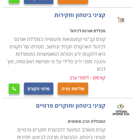
הקורס מעניק לסטודנטים את כל הידע והכלים הנדרשים
לניהול בטחוני של ארגון, קבוצה או אדם. במסגרת הקורס
קציני ביטחון וחקירות
לומדים הסטודנטים שיטות וטכניקות לביצוע תצפית על
סיטואציות, בניית תמונה מנטאלית מתאימה, וזיהוי חריגות
מכללת אורנס לניהול
בתמונה ואירועים הנושאים פוטנציאל לסיכון. כמו כן, נלמד
קורס קב"טי קמעונאות ותעשייה במכללת אורנס
לניהול הוא קורס יוקרתי ונחשב. מטרתו של הקורס
כל הנושא של אמצעי ההגנה החל בכלי נשק אישי, דרך
היא להקנות ידע ויכולות המאפשרות התמודדות
מערכות התרעה, מערכות הרתעה, מערכות לפיזור קהל,
והגנה מפני יריב פלילי על פי תפישת האבטחה, תוך
מערכות הגנה, גדרות, מערכות היקפיות, מערכות צילום
דגש
במעגל סגור, מערכות אזעקה וכדומה
.
קורסים - לימודי ערב
שליחת פניה
פרטי הקורס

עוד בקורס נלמדות גישות שונות ומגוונות של ניהול הנושא;
כיצד לבנות תיק נהלים, כיצד לנהל צוות אבטחה, כיצד לנהל
קציני ביטחון וחוקרים פרטיים
את האינטראקציה שלהם עם הסובבים במקום העבודה. עוד
נלמדים נושאים של עבודת פיקוח שוטף, איתור חריגות
המכללה הרב תחומית
בהתנהלות השוטפת וכדומה
.
קורס משולב המיועד להכשרת חוקרים פרטיים
וקציני ביטחון. ההכשרה מכינה לביצוע חקירות