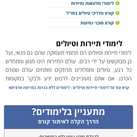
לימודי מלונאות ותיירות
קורס מדריכי טיולים בחו"ל
קורס סוכני נסיעות
לימודי תיירות וטיולים
לימודי תיירות וטיולים הם תחומי תעסוקה שהם גם פנאי, ועל
כן מבוקשים על ידי רבים. עולם התיירות הינו מגוון ומתחדש
כל רגע, טיולים ומסלולים מרתקים פותחים עולם שטרם
הכרנו. אם אתם מעוניינים לרכוש ידע ולבקר במקומות
שונים ומרתקים ברחבי הארץ ובעולם הרי שלימודים
קרא עוד על
לימודי תיירות וטיולים - לימודים ללא בגרות בפריסה ארצית
אלו מיועדים לכם. למעשה, לימודי תיירות וטיולים מקנים
לכם את כל הכלים הדרושים על מנת להבין ולפעול בצורה
מתעניין בלימודים?
נכונה, מתאימה ובטוחה בעולם המלונאות, התעופה,
הסיורים והטיולים.
הדרך הקלה לאיתור קורס
לקבלת מידע נוסף ללא התחייבות: