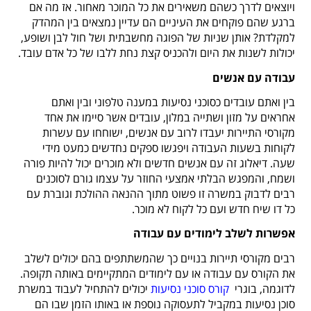
ויוצאים לדרך כשהם משאירים את כל המוכר מאחור.
אז מה אם
ברגע שהם פוקחים את העיניים הם עדיין נמצאים בין המהדק
למקלדת? אותן שניות של הפוגה מחשבתית ושל חול לבן ושופע,
יכולות לשנות את היום ולהכניס קצת נחת ללבו של כל אדם עובד.
עבודה עם אנשים
בין ואתם עובדים כסוכני נסיעות במענה טלפוני ובין ואתם
אחראים על מזון ושתייה במלון, עובדים אשר סיימו את אחד
מקורסי התיירות יעבדו לרוב עם אנשים, ישוחחו עם עשרות
לקוחות בשעות העבודה ויפגשו ספקים נחדשים כמעט מידי
שעה.
דיאלוג זה עם אנשים חדשים ולא מוכרים יכול להיות פורה
ושמח, והמפגש הבלתי אמצעי החוזר על עצמו גורם לסוכנים
רבים לדבוק במשרה זו פשוט מתוך ההנאה ההולכת וגוברת עם
כל דו שיח חדש ועם כל לקוח לא מוכר.
אפשרות לשלב לימודים עם עבודה
רבים מקורסי תיירות בנויים כך שהמשתתפים בהם יכולים לשלב
את הקורס עם עבודה או עם לימודים המתקיימים באותה תקופה.
לדוגמה, בוגרי
קורס סוכני נסיעות
יכולים להתחיל לעבוד במשרת
סוכן נסיעות במקביל לתעסוקה נוספת או באותו הזמן שבו הם