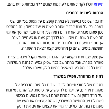
תיירות
יוכלו לקחת אותנו לעולמות שונים ללא נוכחות פיזית בהם.
הנחות ליעדים נבחרים
זה נכון שסוכני נסיעות לא באמת קופצים על מטוס בכל יום שני
בערב, רק על מנת לבדוק אתר חופשה או יעד לטיול
וזה בהחלט
;
נכון שהם מנהלים אורח חיים דומה לכל אדם עובד שחוסך את ימי
החופשה השנתיים שלו ויוצא לדרך רק פעם או פעמיים בשנה.
אך סוכני נסיעות בהחלט נהנים מהטבות והנחות בהזמנת
חופשות בימים שהם כן מחליטים קצת לצאת מהשגרה.
אין ספק שבחירת מקצוע לפי ההנחות שהוא מקבל אינה בהכרח
פעולה בוגרת, אבל בהתחשב בכך שסוכן נסיעות נהנה מעולמות
רבים כל כך, מה רע בשאיפה להיות חלק מאותו עולם?
להינות מהזוהר, אפילו במשרד
בוגרים של לימודי תיירות לרוב יושבים כל היום ומדברים על
מקומות אחרים, על יעדים לחופשה, על טיסות, על הזמנת מלונות
ועל חו"ל רחוק ומושך. למרות שהם נשארים נטועים בכיסא
כשמולם צג המחשב המשרדי, כשהם עוצמים את העיניים,
פעמים רבות הם יכולים לדמיין את עצמם אורזים את התיק